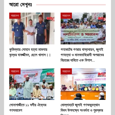
আরো দেখুনঃ
সারাদেশ
সারাদেশ
কুমিল্লায় সোহান হত্যা মামলায়
গণভোটের গণরায় বাস্তবায়ন, জুলাই
বৃদ্ধের যাবজ্জীবন, ছেলে খালাস।।
গণহত্যা ও মানবতাবিরোধী অপরাধের
বিচারের দাবিতে এক বিশাল…
সারাদেশ
সারাদেশ
সোনাগাজীতে ১১ দলীয় ঐক্যের
মোল্লাহাটে জুলাই গণঅভ্যুত্থান
গণসমাবেশ
দিবস উপলক্ষ্যে সংবর্ধনা ও পুরস্কার