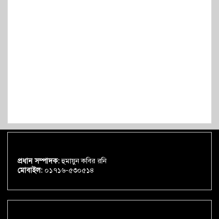
প্রধান সম্পাদক:
হুমায়ুন কবির রনি
মোবাইল:
০১৭১৬-৫৩০৫১৪