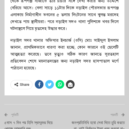
থেকে রূপগঞ্জ বাজাওে তার চাচার সঙ্গে দেখা করার জন্য উদ্দেশে
বেরিয়ে আসে। বেলা সাড়ে ১১টার দিকে নড়াইল পৌরসভার রূপগঞ্জ
এলাকায় নির্মাণাধীন ভবনের ৫ তলায় লিংটনের সাথে ঝুলন্ত মরদেহ
দেখতে পায় স্থানীয়রা। পরে নড়াইল সদও থানা পুলিশকে খবর দিলে
ঘটনাস্থলে গিয়ে মৃতদেহ উদ্ধার করে।
নড়াইল সদর থানার অফিসার ইনচার্জ (ওসি) মোঃ সাইফুল ইসলাম
জানান, প্রাথমিকভাবে ধারণা করা হচ্ছে, কোন কারনে ওই ছেলেটি
আত্মহত্যা করেছে। তবে মৃত্যুও সঠিক কারণ জানতে সুরতহাল
প্রতিবেদন শেষে ময়নাতদন্তের জন্য নড়াইল সদর হাসপাতাল মর্গে
পাঠানো হয়েছে।
Share
পূর্ববর্তী
পরবর্তী
৫মাস ৭ দিন পর হিলি স্থলবন্দর দিয়ে
জনপ্রতিনিধি হবো সেবা দিতে চুরি করতে
পেয়াজ আমদানি শুরু
না, তাই নির্বাচনে টাকা খরচ করবো না-