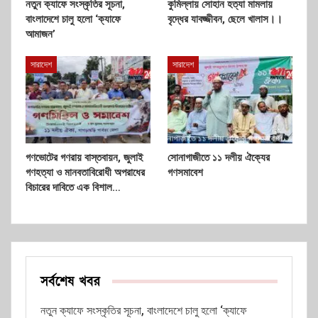
নতুন ক্যাফে সংস্কৃতির সূচনা,
কুমিল্লায় সোহান হত্যা মামলায়
বাংলাদেশে চালু হলো ‘ক্যাফে
বৃদ্ধের যাবজ্জীবন, ছেলে খালাস।।
আমাজন’
সারাদেশ
সারাদেশ
গণভোটের গণরায় বাস্তবায়ন, জুলাই
সোনাগাজীতে ১১ দলীয় ঐক্যের
গণহত্যা ও মানবতাবিরোধী অপরাধের
গণসমাবেশ
বিচারের দাবিতে এক বিশাল…
সর্বশেষ খবর
নতুন ক্যাফে সংস্কৃতির সূচনা, বাংলাদেশে চালু হলো ‘ক্যাফে