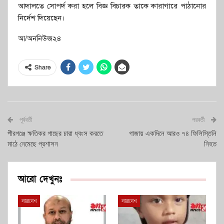
আদালতে সোপর্দ করা হলে বিজ্ঞ বিচারক তাকে কারাগারে পাঠানোর
নির্দেশ দিয়েছেন।
আ/অননিউজ২৪
Share
পূর্ববর্তী
পরবর্তী
পীরগঞ্জে ক্ষতিকর গাছের চারা ধ্বংস করতে
গাজায় একদিনে আরও ৭৪ ফিলিস্তিনি
মাঠে নেমেছে প্রশাসন
নিহত
আরো দেখুনঃ
সারাদেশ
সারাদেশ