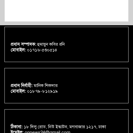
প্রধান সম্পাদক:
হুমায়ুন কবির রনি
মোবাইল:
০১৭১৬-৫৩০৫১৪
প্রধান নির্বাহী:
মানিক শিকদার
মোবাইল:
০১৮৭৯-৮১২৯১৯
ঠিকানা:
১৮ দিলু রোড, নিউ ইস্কাটন, মগবাজার ১২১৭, ঢাকা
ইমেইল:
onnews24@gmail.com