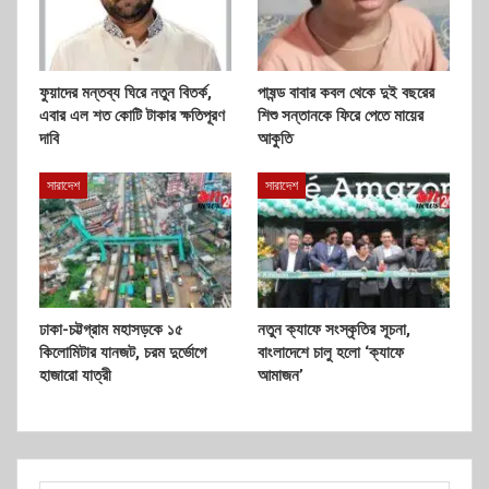
ফুয়াদের মন্তব্য ঘিরে নতুন বিতর্ক,
পাষন্ড বাবার কবল থেকে দুই বছরের
এবার এল শত কোটি টাকার ক্ষতিপূরণ
শিশু সন্তানকে ফিরে পেতে মায়ের
দাবি
আকুতি
সারাদেশ
সারাদেশ
ঢাকা-চট্টগ্রাম মহাসড়কে ১৫
নতুন ক্যাফে সংস্কৃতির সূচনা,
কিলোমিটার যানজট, চরম দুর্ভোগে
বাংলাদেশে চালু হলো ‘ক্যাফে
হাজারো যাত্রী
আমাজন’