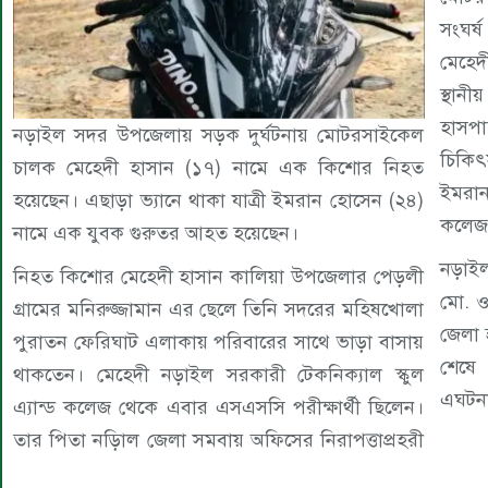
সংঘর
মেহেদ
স্থা
হাসপ
নড়াইল সদর উপজেলায় সড়ক দুর্ঘটনায় মোটরসাইকেল
চিকি
চালক মেহেদী হাসান (১৭) নামে এক কিশোর নিহত
ইমরান
হয়েছেন। এছাড়া ভ্যানে থাকা যাত্রী ইমরান হোসেন (২৪)
কলেজ 
নামে এক যুবক গুরুতর আহত হয়েছেন।
নড়াইল
নিহত কিশোর মেহেদী হাসান কালিয়া উপজেলার পেড়লী
মো. ও
গ্রামের মনিরুজ্জামান এর ছেলে তিনি সদরের মহিষখোলা
জেলা 
পুরাতন ফেরিঘাট এলাকায় পরিবারের সাথে ভাড়া বাসায়
শেষে 
থাকতেন। মেহেদী নড়াইল সরকারী টেকনিক্যাল স্কুল
এঘটনা
এ্যান্ড কলেজ থেকে এবার এসএসসি পরীক্ষার্থী ছিলেন।
তার পিতা নড়ািল জেলা সমবায় অফিসের নিরাপত্তাপ্রহরী