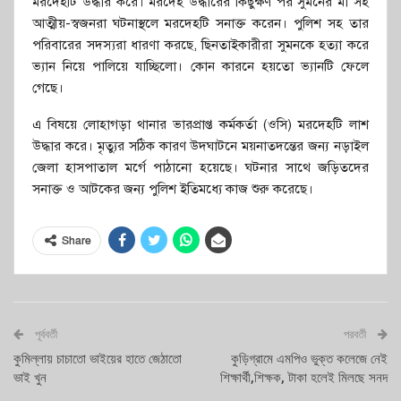
মরদেহটি উদ্ধার করে। মরদেহ উদ্ধারের কিছুক্ষণ পর সুমনের মা সহ
আত্মীয়-স্বজনরা ঘটনাস্থলে মরদেহটি সনাক্ত করেন। পুলিশ সহ তার
পরিবারের সদস্যরা ধারণা করছে, ছিনতাইকারীরা সুমনকে হত্যা করে
ভ্যান নিয়ে পালিয়ে যাচ্ছিলো। কোন কারনে হয়তো ভ্যানটি ফেলে
গেছে।
এ বিষয়ে লোহাগড়া থানার ভারপ্রাপ্ত কর্মকর্তা (ওসি) মরদেহটি লাশ
উদ্ধার করে। মৃত্যুর সঠিক কারণ উদঘাটনে ময়নাতদন্তের জন্য নড়াইল
জেলা হাসপাতাল মর্গে পাঠানো হয়েছে। ঘটনার সাথে জড়িতদের
সনাক্ত ও আটকের জন্য পুলিশ ইতিমধ্যে কাজ শুরু করেছে।
Share
পূর্ববর্তী
পরবর্তী
কুমিল্লায় চাচাতো ভাইয়ের হাতে জেঠাতো
কুড়িগ্রামে এমপিও ভুক্ত কলেজে নেই
ভাই খুন
শিক্ষার্থী,শিক্ষক, টাকা হলেই মিলছে সনদ