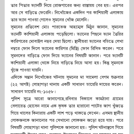
তার পিতার ভ্যানটি নিয়ে রোজগারের জন্য রাস্তায়য় বের হয়। এরপর
আর সে বাড়িতে ফেরেনি। নিখোঁজের একদিন পর কাশিয়ানী এলাকায়
তার ভ্যান পাওয়া গেলেও সুমনের খোঁজ মেলেনি।
সুমনের প্রতিবেশ মোঃ পারভেজ আহম্মেদ মিঠুন জানান, সুমনের
ভ্যানটি কাশিয়ানী এলাকায় পড়েছিলো। ভ্যানের পিছনে ভ্যান তৈরির
কারিগরের মোবাইল নম্বর দেয়া ছিলো। স্থানীয়রা ভ্যানের বডিতে লেখা
নম্বরে ফোন দিলে ভ্যানের কারিগর (মিস্ত্রি) ফোন রিসিভ করেন। পরে
সুমনদের বাড়িতে ফোন দিয়ে ভ্যানের বিষয়টি জানান। পরে ভ্যানটি
কাশিয়ানী এলাকা থেকে নিয়ে বাড়িতে নিয়ে আসা হয়। কিন্তু সুমনকে
খুঁজে পাওয়া যায়নি।
এদিকে সন্তান নিখোঁজের ঘটনায় সুমনের মা সামেলা বেগম শুক্রবার
(২২ আগষ্ট) লোহাগড়া থানায় একটি সাধারণ ডায়েরি দায়ের করেন।
সাধারণ ডায়েরি নং-১০৫৮।
পুলিশ সুত্রে আরো জানাগেছে,রবিবার বিকালে কামঠানা গ্রামের
বেলায়েত হোসেন নামে এক কৃষক তার হারানো পাটের জাগ খুঁজতে
গিয়ে খালের কিনারায় একটি লাশ পড়ে থাকতে দেখেন। এসময় স্থানীয়
লোকজনকে জানানোর পর সেখানো লোকজন জড়ো হয়ে যায়। পরে
বিষয়টি লোহাগড়া থানা পুলিশকে জানানো হয়। পুলিশ ঘটনাস্থলে গিয়ে