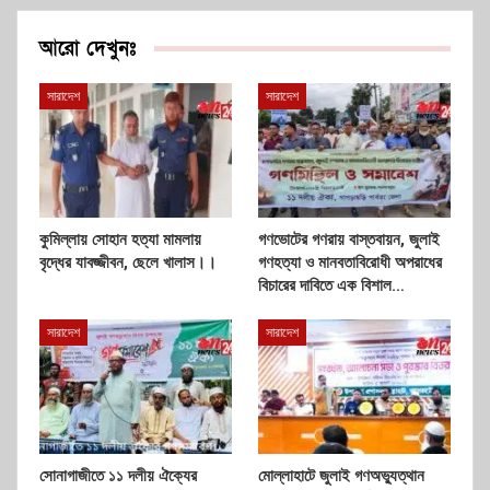
আরো দেখুনঃ
সারাদেশ
সারাদেশ
কুমিল্লায় সোহান হত্যা মামলায়
গণভোটের গণরায় বাস্তবায়ন, জুলাই
বৃদ্ধের যাবজ্জীবন, ছেলে খালাস।।
গণহত্যা ও মানবতাবিরোধী অপরাধের
বিচারের দাবিতে এক বিশাল…
সারাদেশ
সারাদেশ
সোনাগাজীতে ১১ দলীয় ঐক্যের
মোল্লাহাটে জুলাই গণঅভ্যুত্থান