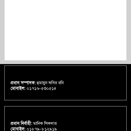
প্রধান সম্পাদক:
হুমায়ুন কবির রনি
মোবাইল:
০১৭১৬-৫৩০৫১৪
প্রধান নির্বাহী:
মানিক শিকদার
মোবাইল:
০১৮৭৯-৮১২৯১৯