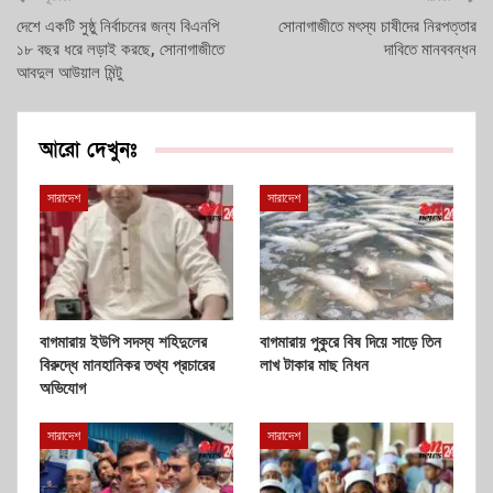
দেশে একটি সুষ্ঠু নির্বাচনের জন্য বিএনপি
সোনাগাজীতে মৎস্য চাষীদের নিরপত্তার
১৮ বছর ধরে লড়াই করছে, সোনাগাজীতে
দাবিতে মানববন্ধন
আবদুল আউয়াল মিন্টু
আরো দেখুনঃ
সারাদেশ
সারাদেশ
বাগমারায় ইউপি সদস্য শহিদুলের
বাগমারায় পুকুরে বিষ দিয়ে সাড়ে তিন
বিরুদ্ধে মানহানিকর তথ্য প্রচারের
লাখ টাকার মাছ নিধন
অভিযোগ
সারাদেশ
সারাদেশ