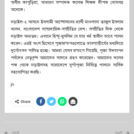
অসীম কাপুড়িয়া, সাধারণ সম্পাদক কলেজ শিক্ষক দীপক বোসসহ
অনেকে।
নড়াইল-২ আসনে ইসলামী আন্দোলনের প্রার্থী মাওলানা তাজুল ইসলাম
বলেন, বাংলাদেশ সাম্প্রদায়িক-সম্প্রীতির দেশ। সম্প্রীতির দিক থেকে
নড়াইল অন্যতম। এখানে হিন্দু-মুসলিম যে যার ধর্ম স্বাধীন ভাবে পালন
করেন। এরই অংশ হিসেবে পূজামন্ডপগুলোতে ভাবগাম্ভীর্যের মধ্যদিয়ে
দুর্গোৎসব পালিত হচ্ছে। আমরা যেসব মন্ডপে গিয়েছি, পূজা উদযাপন
পর্যদের নেতৃবৃন্দ আমাদের সাদরে গ্রহণ করেছেন। আমাদের দলের
পক্ষ থেকে নড়াইলসহ সারাদেশে দুর্গাপূজা নির্বিঘ্নে পালনে সার্বিক
সহযোগিতা করছি।
jn
Share
পূর্ববর্তী
পরবর্তী