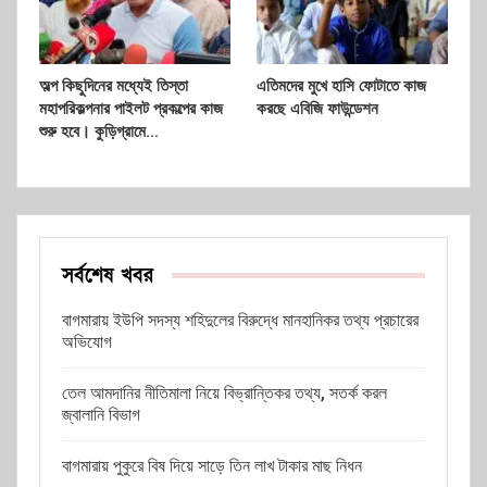
অল্প কিছুদিনের মধ্যেই তিস্তা
এতিমদের মুখে হাসি ফোটাতে কাজ
মহাপরিকল্পনার পাইলট প্রকল্পের কাজ
করছে এবিজি ফাউন্ডেশন
শুরু হবে। কুড়িগ্রামে…
সর্বশেষ খবর
বাগমারায় ইউপি সদস্য শহিদুলের বিরুদ্ধে মানহানিকর তথ্য প্রচারের
অভিযোগ
তেল আমদানির নীতিমালা নিয়ে বিভ্রান্তিকর তথ্য, সতর্ক করল
জ্বালানি বিভাগ
বাগমারায় পুকুরে বিষ দিয়ে সাড়ে তিন লাখ টাকার মাছ নিধন