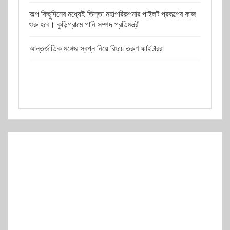
অল্প কিছুদিনের মধ্যেই তিস্তা মহাপরিকল্পনার পাইলট প্রকল্পের কাজ
শুরু হবে। কুড়িগ্রামে পানি সম্পদ প্রতিমন্ত্রী
আন্তর্জাতিক মঞ্চের স্বপ্ন নিয়ে রিংয়ে তরুণ ফাইটাররা