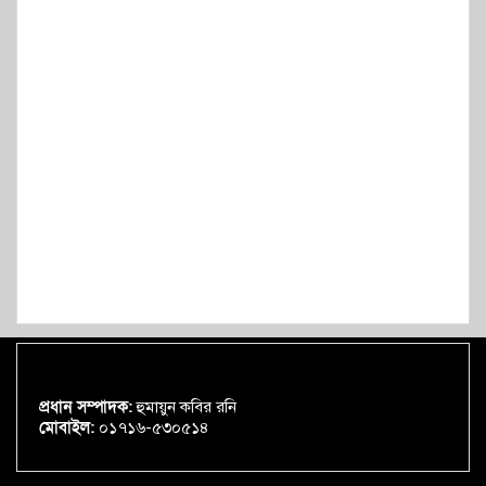
প্রধান সম্পাদক:
হুমায়ুন কবির রনি
মোবাইল:
০১৭১৬-৫৩০৫১৪