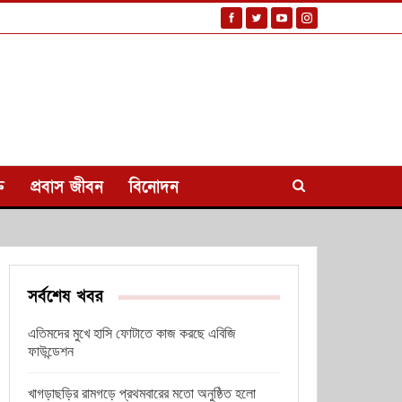
ি
প্রবাস জীবন
বিনোদন
সর্বশেষ খবর
এতিমদের মুখে হাসি ফোটাতে কাজ করছে এবিজি
ফাউন্ডেশন
খাগড়াছড়ির রামগড়ে প্রথমবারের মতো অনুষ্ঠিত হলো