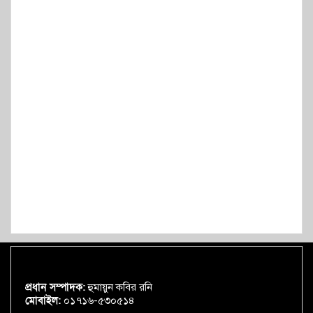
প্রধান সম্পাদক:
হুমায়ুন কবির রনি
মোবাইল:
০১৭১৬-৫৩০৫১৪