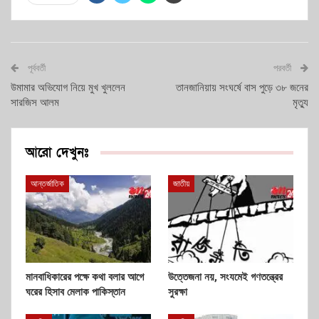
পূর্ববর্তী
পরবর্তী
উমামার অভিযোগ নিয়ে মুখ খুললেন
তানজানিয়ায় সংঘর্ষে বাস পুড়ে ৩৮ জনের
সারজিস আলম
মৃত্যু
আরো দেখুনঃ
আন্তর্জাতিক
জাতীয়
মানবাধিকারের পক্ষে কথা বলার আগে
উত্তেজনা নয়, সংযমেই গণতন্ত্রের
ঘরের হিসাব মেলাক পাকিস্তান
সুরক্ষা