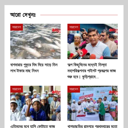
আরো দেখুনঃ
সারাদেশ
সারাদেশ
বাগমারায় পুকুরে বিষ দিয়ে সাড়ে তিন
অল্প কিছুদিনের মধ্যেই তিস্তা
লাখ টাকার মাছ নিধন
মহাপরিকল্পনার পাইলট প্রকল্পের কাজ
শুরু হবে। কুড়িগ্রামে…
সারাদেশ
সারাদেশ
এতিমদের মুখে হাসি ফোটাতে কাজ
খাগড়াছড়ির রামগড়ে প্রথমবারের মতো