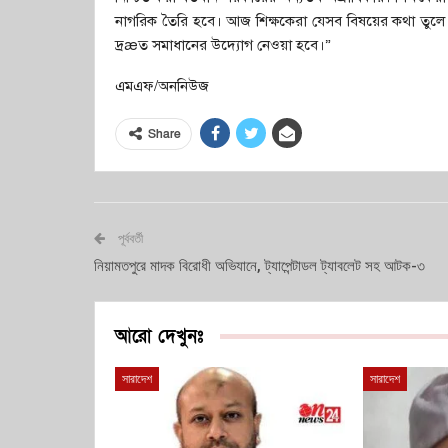
নাগরিক তৈরি হবে। আজ শিক্ষকেরা যেসব বিষয়ের কথা তুলে ধরেছে
দ্রæত সমাধানের উদ্যোগ নেওয়া হবে।”
এমএফ/অননিউজ
Share
পূর্ববর্তী
নিয়ামতপুরে মাদক বিরোধী অভিযানে, ট্যাপেন্টাডল ট্যাবলেট সহ আটক-৩
আরো দেখুনঃ
সারাদেশ
সারাদেশ