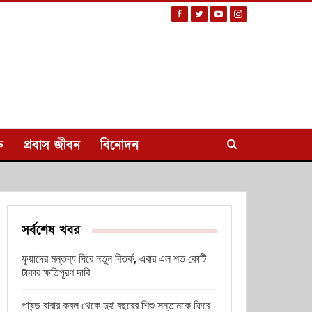
ি
প্রবাস জীবন
বিনোদন
সর্বশেষ খবর
ফুয়াদের মন্তব্য ঘিরে নতুন বিতর্ক, এবার এল শত কোটি
টাকার ক্ষতিপূরণ দাবি
পাষন্ড বাবার কবল থেকে দুই বছরের শিশু সন্তানকে ফিরে