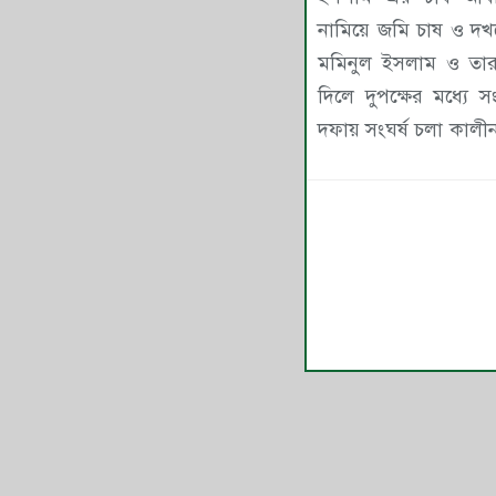
নামিয়ে জমি চাষ ও দখলের চে
মমিনুল ইসলাম ও তার 
দিলে দুপক্ষের মধ্যে সং
দফায় সংঘর্ষ চলা কালীন সময় ল