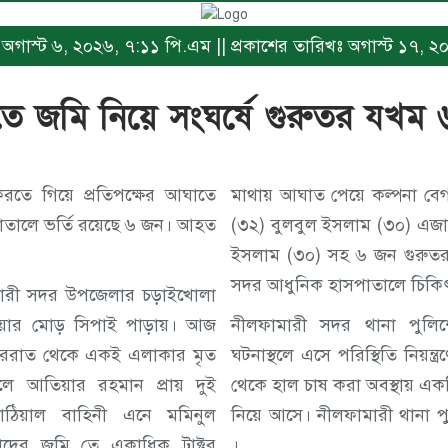
খঃ অগাস্ট ৬, ২০২৬, ৭:১১ পি.এম || প্রকাশের তারিখঃ অগাস্ট ১৭,
তে জমি নিয়ে সংঘর্ষে গুরুতর যখ
মাথায় আঘাত পেয়ে কল্পনা বেগম (৪৫)আমিনুর রহমান
াতালে ভর্তি রয়েছে ৬ জন। আহত
(৩২) বুলবুল ইসলাম (৩০) এজ
ইসলাম (৩০) সহ ৬ জন গুরুতর জখম হয়ে নীলফামারী
সদর আধুনিক হাসপাতালে চিকিৎ
মারী সদর উপজেলার চড়াইখোলা
িয়ার মোড় সিপাই পাড়ায়। আজ
নীলফামারী সদর থানা পুলিশে
ররাত থেকে একই এলাকার মৃত
ঘটনাস্থলে এসে পরিস্থিতি নিয়ন্
ে আতিয়ার রহমান প্রায় দুই
থেকে হাল চাষ করা অবস্থায় একটি 
লাঠিয়াল বাহিনী এনে মমিনুল
নিয়ে আসে। নীলফামারী থানা পুলিশের এস আই মানিক
ের জমি তে একাধিক ট্রাক্টর
।