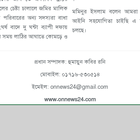
ষ্টা চালালে জমির মালিক
মমিনুর ইসলাম বলেন আমরা 
পরিবারের অন্য সদস্যরা বাধা
আইনি সহযোগিতা চাইছি এ কার
ঘর্ষ বাদে দু ঘন্টা ব্যাপী দফায়
চলছে।
াঠির আঘাতে কোমড়ে ও
প্রধান সম্পাদক: হুমায়ুন কবির রনি
মোবাইল: ০১৭১৬-৫৩০৫১৪
ইমেইল: onnews24@gmail.com
www.onnews24.com