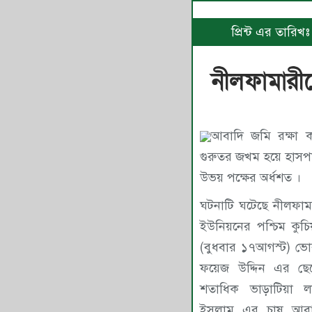
প্রিন্ট এর তারি
নীলফামারী
আবাদি জমি রক্ষা করতে গিয়ে প্রতিপক্ষের আঘাতে
গুরুতর জখম হয়ে হাসপ
উভয় পক্ষের অর্ধশত ।
ঘটনাটি ঘটেছে নীলফা
ইউনিয়নের পশ্চিম কুচ
(বুধবার ১৭আগস্ট) ভো
ফয়েজ উদ্দিন এর ছেল
শতাধিক ভাড়াটিয়া 
ইসলাম এর চাষ আবাদ