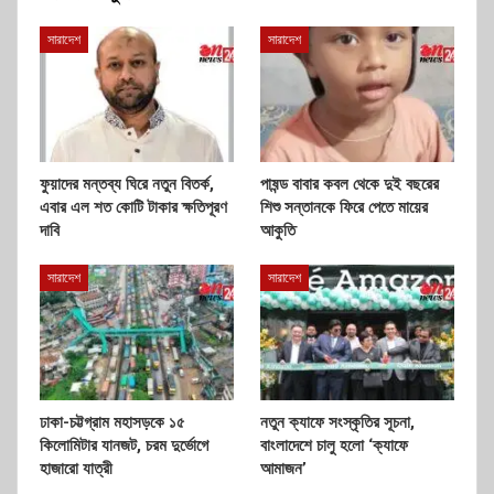
সারাদেশ
সারাদেশ
ফুয়াদের মন্তব্য ঘিরে নতুন বিতর্ক,
পাষন্ড বাবার কবল থেকে দুই বছরের
এবার এল শত কোটি টাকার ক্ষতিপূরণ
শিশু সন্তানকে ফিরে পেতে মায়ের
দাবি
আকুতি
সারাদেশ
সারাদেশ
ঢাকা-চট্টগ্রাম মহাসড়কে ১৫
নতুন ক্যাফে সংস্কৃতির সূচনা,
কিলোমিটার যানজট, চরম দুর্ভোগে
বাংলাদেশে চালু হলো ‘ক্যাফে
হাজারো যাত্রী
আমাজন’