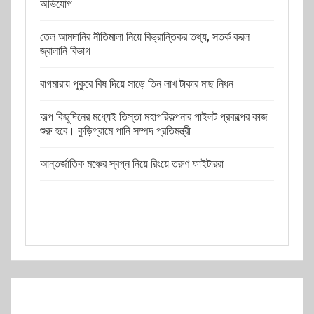
অভিযোগ
তেল আমদানির নীতিমালা নিয়ে বিভ্রান্তিকর তথ্য, সতর্ক করল
জ্বালানি বিভাগ
বাগমারায় পুকুরে বিষ দিয়ে সাড়ে তিন লাখ টাকার মাছ নিধন
অল্প কিছুদিনের মধ্যেই তিস্তা মহাপরিকল্পনার পাইলট প্রকল্পের কাজ
শুরু হবে। কুড়িগ্রামে পানি সম্পদ প্রতিমন্ত্রী
আন্তর্জাতিক মঞ্চের স্বপ্ন নিয়ে রিংয়ে তরুণ ফাইটাররা