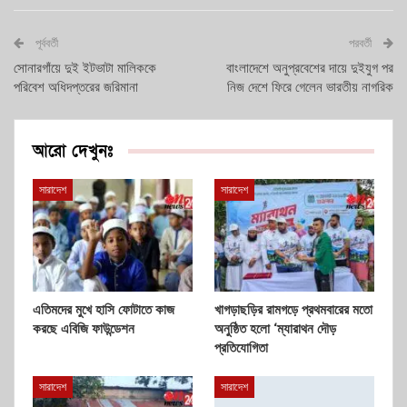
পূর্ববর্তী
পরবর্তী
সোনারগাঁয়ে দুই ইটভাটা মালিককে
বাংলাদেশে অনুপ্রবেশের দায়ে দুইযুগ পর
পরিবেশ অধিদপ্তরের জরিমানা
নিজ দেশে ফিরে গেলেন ভারতীয় নাগরিক
আরো দেখুনঃ
সারাদেশ
সারাদেশ
এতিমদের মুখে হাসি ফোটাতে কাজ
খাগড়াছড়ির রামগড়ে প্রথমবারের মতো
করছে এবিজি ফাউন্ডেশন
অনুষ্ঠিত হলো ‘ম্যারাথন দৌড়
প্রতিযোগিতা
সারাদেশ
সারাদেশ