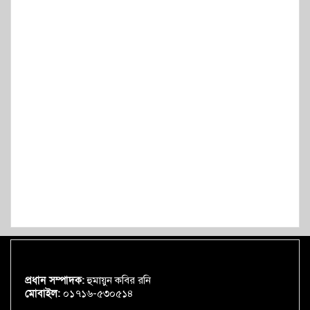
প্রধান সম্পাদক:
হুমায়ুন কবির রনি
মোবাইল:
০১৭১৬-৫৩০৫১৪