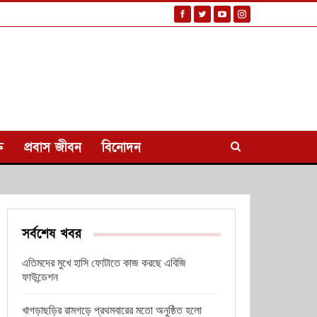
ি
প্রবাস জীবন
বিনোদন
সর্বশেষ খবর
এতিমদের মুখে হাসি ফোটাতে কাজ করছে এবিজি
ফাউন্ডেশন
খাগড়াছড়ির রামগড়ে প্রথমবারের মতো অনুষ্ঠিত হলো