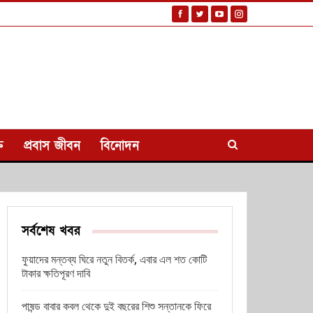
ি
প্রবাস জীবন
বিনোদন
সর্বশেষ খবর
ফুয়াদের মন্তব্য ঘিরে নতুন বিতর্ক, এবার এল শত কোটি
টাকার ক্ষতিপূরণ দাবি
পাষন্ড বাবার কবল থেকে দুই বছরের শিশু সন্তানকে ফিরে