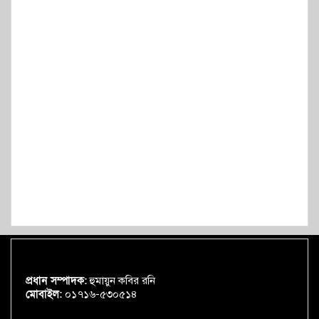
প্রধান সম্পাদক:
হুমায়ুন কবির রনি
মোবাইল:
০১৭১৬-৫৩০৫১৪