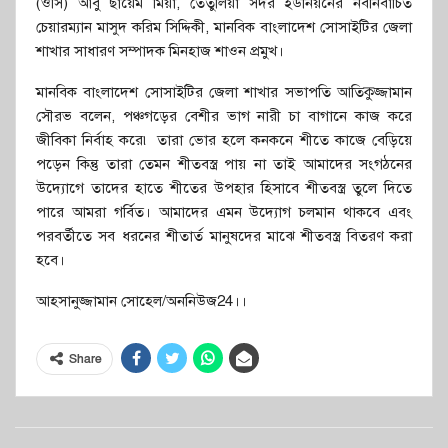
(ওসি) আবু ছায়েম মিয়া, তেঁতুলিয়া সদর ইউনিয়নের নবনির্বাচিত
চেয়ারম্যান মাসুদ করিম সিদ্দিকী, মানবিক বাংলাদেশ সোসাইটির জেলা
শাখার সাধারণ সম্পাদক মিনহাজ শাওন প্রমুখ।
মানবিক বাংলাদেশ সোসাইটির জেলা শাখার সভাপতি আতিকুজ্জামান
সৌরভ বলেন, পঞ্চগড়ের বেশীর ভাগ নারী চা বাগানে কাজ করে
জীবিকা নির্বাহ করে৷ তারা ভোর হলে কনকনে শীতে কাজে বেড়িয়ে
পড়েন কিন্তু তারা তেমন শীতবস্ত্র পায় না তাই আমাদের সংগঠনের
উদ্যােগে তাদের হাতে শীতের উপহার হিসাবে শীতবস্ত্র তুলে দিতে
পারে আমরা গর্বিত। আমাদের এমন উদ্যােগ চলমান থাকবে এবং
পরবর্তীতে সব ধরনের শীতার্ত মানুষদের মাঝে শীতবস্ত্র বিতরণ করা
হবে।
আহসানুজ্জামান সোহেল/অননিউজ24।।
Share