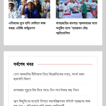
এতিমদের মুখে হাসি ফোটাতে কাজ
খাগড়াছড়ির রামগড়ে প্রথমবারের মতো
করছে এবিজি ফাউন্ডেশন
অনুষ্ঠিত হলো ‘ম্যারাথন দৌড়
প্রতিযোগিতা
সর্বশেষ খবর
তেল আমদানির নীতিমালা নিয়ে বিভ্রান্তিকর তথ্য, সতর্ক করল
জ্বালানি বিভাগ
বাগমারায় পুকুরে বিষ দিয়ে সাড়ে তিন লাখ টাকার মাছ নিধন
অল্প কিছুদিনের মধ্যেই তিস্তা মহাপরিকল্পনার পাইলট প্রকল্পের কাজ
শুরু হবে। কুড়িগ্রামে পানি সম্পদ প্রতিমন্ত্রী