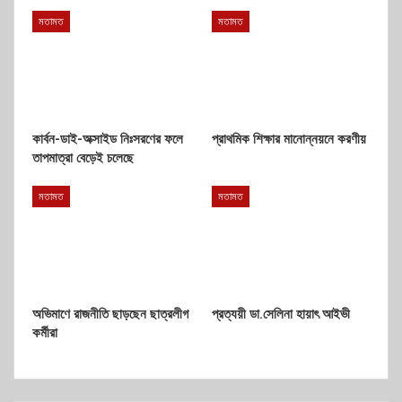
মতামত
মতামত
কার্বন-ডাই-অক্সাইড নিঃসরণের ফলে
প্রাথমিক শিক্ষার মানোন্নয়নে করণীয়
তাপমাত্রা বেড়েই চলেছে
মতামত
মতামত
অভিমাণে রাজনীতি ছাড়ছেন ছাত্রলীগ
প্রত্যয়ী ডা.সেলিনা হায়াৎ আইভী
কর্মীরা