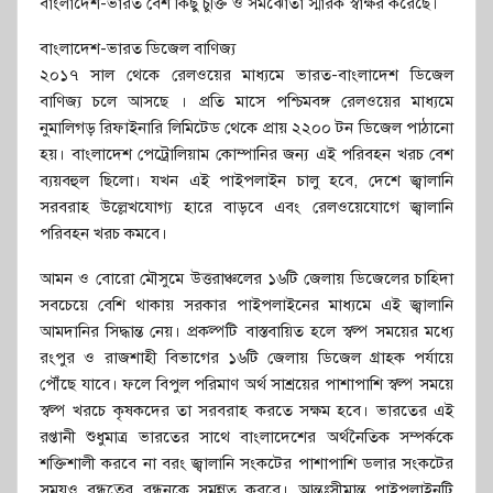
বাংলাদেশ-ভারত বেশ কিছু চুক্তি ও সমঝোতা স্মারক স্বাক্ষর করেছে।
বাংলাদেশ-ভারত ডিজেল বাণিজ্য
২০১৭ সাল থেকে রেলওয়ের মাধ্যমে ভারত-বাংলাদেশ ডিজেল
বাণিজ্য চলে আসছে । প্রতি মাসে পশ্চিমবঙ্গ রেলওয়ের মাধ্যমে
নুমালিগড় রিফাইনারি লিমিটেড থেকে প্রায় ২২০০ টন ডিজেল পাঠানো
হয়। বাংলাদেশ পেট্রোলিয়াম কোম্পানির জন্য এই পরিবহন খরচ বেশ
ব্যয়বহুল ছিলো। যখন এই পাইপলাইন চালু হবে, দেশে জ্বালানি
সরবরাহ উল্লেখযোগ্য হারে বাড়বে এবং রেলওয়েযোগে জ্বালানি
পরিবহন খরচ কমবে।
আমন ও বোরো মৌসুমে উত্তরাঞ্চলের ১৬টি জেলায় ডিজেলের চাহিদা
সবচেয়ে বেশি থাকায় সরকার পাইপলাইনের মাধ্যমে এই জ্বালানি
আমদানির সিদ্ধান্ত নেয়। প্রকল্পটি বাস্তবায়িত হলে স্বল্প সময়ের মধ্যে
রংপুর ও রাজশাহী বিভাগের ১৬টি জেলায় ডিজেল গ্রাহক পর্যায়ে
পৌঁছে যাবে। ফলে বিপুল পরিমাণ অর্থ সাশ্রয়ের পাশাপাশি স্বল্প সময়ে
স্বল্প খরচে কৃষকদের তা সরবরাহ করতে সক্ষম হবে। ভারতের এই
রপ্তানী শুধুমাত্র ভারতের সাথে বাংলাদেশের অর্থনৈতিক সম্পর্ককে
শক্তিশালী করবে না বরং জ্বালানি সংকটের পাশাপাশি ডলার সংকটের
সময়ও বন্ধুত্বের বন্ধনকে সমুন্নত করবে। আন্তঃসীমান্ত পাইপলাইনটি