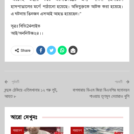
হাসপাতালের মর্গে পাঠানো হয়েছে। অভিযুক্তকে আটক করা হয়েছে।
এ ঘটনায় তিনজন এসআই আহত হয়েছেন।”
সূত্রঃ বিডি24লাইভ
আই/অননিউজ২৪।।
Share
পূর্ববর্তী
পরবর্তী
বন্দুক ঠেকিয়ে এতিমখানার ১২ গরু লুট,
বাগমারায় ডিএম জিয়া বিএনপির মনোনয়ন
আহত ৮
পাওয়ায় তৃণমূল নেতারাও খুশি
আরো দেখুনঃ
সারাদেশ
সারাদেশ