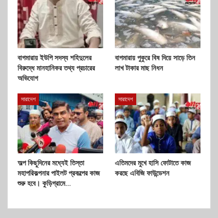
বাগমারায় ইউপি সদস্য শহিদুলের
বাগমারায় পুকুরে বিষ দিয়ে সাড়ে তিন
বিরুদ্ধে মানহানিকর তথ্য প্রচারের
লাখ টাকার মাছ নিধন
অভিযোগ
সারাদেশ
সারাদেশ
অল্প কিছুদিনের মধ্যেই তিস্তা
এতিমদের মুখে হাসি ফোটাতে কাজ
মহাপরিকল্পনার পাইলট প্রকল্পের কাজ
করছে এবিজি ফাউন্ডেশন
শুরু হবে। কুড়িগ্রামে…