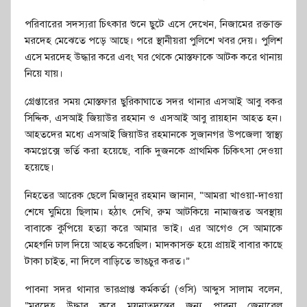
পরিবারের সদস্যরা চিৎকার শুনে ছুটে এসে দেখেন, নিজামের রক্তাক্ত
মরদেহ মেঝেতে পড়ে আছে। পরে স্থানীয়রা পুলিশে খবর দেয়। পুলিশ
এসে মরদেহ উদ্ধার করে এবং ঘর থেকে মোস্তফাকে আটক করে থানায়
নিয়ে যায়।
গ্রেপ্তারের সময় মোস্তফার ছুরিকাঘাতে সদর থানার এসআই আবু বকর
সিদ্দিক, এসআই জিয়াউর রহমান ও এসআই আবু রায়হান আহত হন।
আহতদের মধ্যে এসআই জিয়াউর রহমানকে সুজানগর উপজেলা স্বাস্থ্য
কমপ্লেক্সে ভর্তি করা হয়েছে, বাকি দুজনকে প্রাথমিক চিকিৎসা দেওয়া
হয়েছে।
নিহতের আরেক ছেলে মিজানুর রহমান জানান, “আমরা খাওয়া-দাওয়া
শেষে ঘুমিয়ে ছিলাম। হঠাৎ দেখি, রুম আটকিয়ে নামাজরত অবস্থায়
বাবাকে কুপিয়ে হত্যা করে আমার ভাই। এর আগেও সে আমাকে
মেহগনি ঢাল দিয়ে আহত করেছিল। মাদকাসক্ত হয়ে প্রায়ই বাবার কাছে
টাকা চাইত, না দিলে বাড়িতে ভাঙচুর করত।”
পাবনা সদর থানার ভারপ্রাপ্ত কর্মকর্তা (ওসি) আব্দুস সালাম বলেন,
“মরদেহ উদ্ধার করে ময়নাতদন্তের জন্য পাবনা জেনারেল