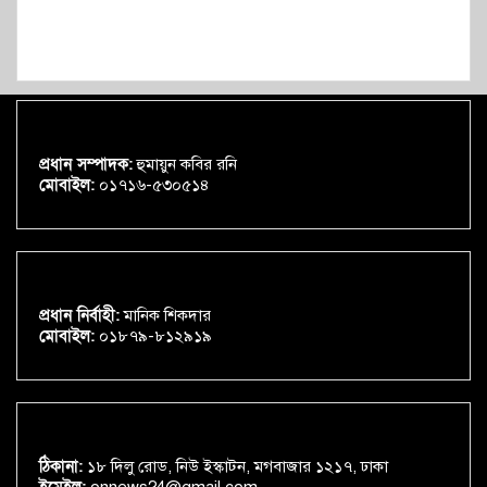
প্রধান সম্পাদক:
হুমায়ুন কবির রনি
মোবাইল:
০১৭১৬-৫৩০৫১৪
প্রধান নির্বাহী:
মানিক শিকদার
মোবাইল:
০১৮৭৯-৮১২৯১৯
ঠিকানা:
১৮ দিলু রোড, নিউ ইস্কাটন, মগবাজার ১২১৭, ঢাকা
ইমেইল:
onnews24@gmail.com