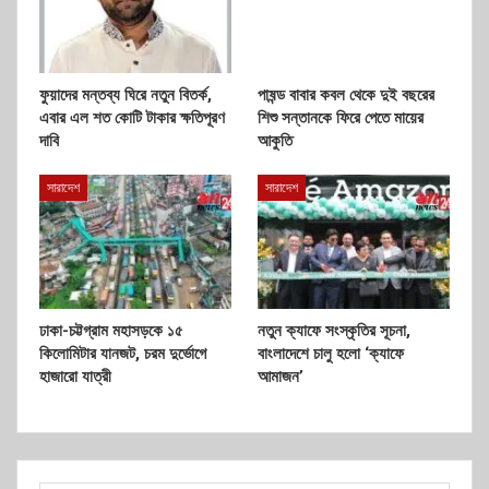
ফুয়াদের মন্তব্য ঘিরে নতুন বিতর্ক,
পাষন্ড বাবার কবল থেকে দুই বছরের
এবার এল শত কোটি টাকার ক্ষতিপূরণ
শিশু সন্তানকে ফিরে পেতে মায়ের
দাবি
আকুতি
সারাদেশ
সারাদেশ
ঢাকা-চট্টগ্রাম মহাসড়কে ১৫
নতুন ক্যাফে সংস্কৃতির সূচনা,
কিলোমিটার যানজট, চরম দুর্ভোগে
বাংলাদেশে চালু হলো ‘ক্যাফে
হাজারো যাত্রী
আমাজন’