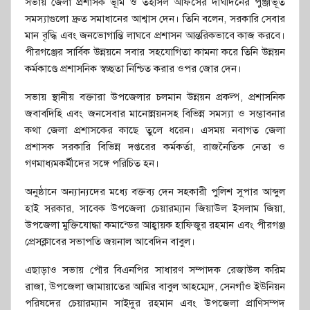
সভায় জেলা প্রশাসক ভূমি ও তহসিল অফিসের দীর্ঘদিনের পুঞ্জীভূত
সমস্যাগুলো দ্রুত সমাধানের আশ্বাস দেন। তিনি বলেন, সরকারি সেবার
মান বৃদ্ধি এবং জনভোগান্তি লাঘবে প্রশাসন আন্তরিকভাবে কাজ করবে।
পীরগঞ্জের সার্বিক উন্নয়নে সবার সহযোগিতা কামনা করে তিনি উন্নয়ন
কর্মকাণ্ডে প্রশাসনিক স্বচ্ছতা নিশ্চিত করার ওপর জোর দেন।
সভায় স্থানীয় বক্তারা উপজেলার চলমান উন্নয়ন প্রকল্প, প্রশাসনিক
জবাবদিহি এবং জনসেবার মানোন্নয়নসহ বিভিন্ন সমস্যা ও সম্ভাবনার
কথা জেলা প্রশাসকের কাছে তুলে ধরেন। এসময় নবাগত জেলা
প্রশাসক সরকারি বিভিন্ন দপ্তরের কর্মকর্তা, রাজনৈতিক নেতা ও
গণমাধ্যমকর্মীদের সঙ্গে পরিচিত হন।
অনুষ্ঠানে অন্যান্যদের মধ্যে বক্তব্য দেন সহকারী পুলিশ সুপার আব্দুল
হাই সরকার, সাবেক উপজেলা চেয়ারম্যান জিয়াউল ইসলাম জিয়া,
উপজেলা মুক্তিযোদ্ধা কমান্ডের আহ্বায়ক হাফিজুর রহমান এবং পীরগঞ্জ
প্রেসক্লাবের সভাপতি জয়নাল আবেদিন বাবুল।
এছাড়াও সভায় পৌর বিএনপির সাধারণ সম্পাদক রেজাউল করিম
রাজা, উপজেলা জামায়াতের আমির বাবুল আহম্মেদ, সেনগাঁও ইউনিয়ন
পরিষদের চেয়ারম্যান সাইদুর রহমান এবং উপজেলা প্রাণিসম্পদ