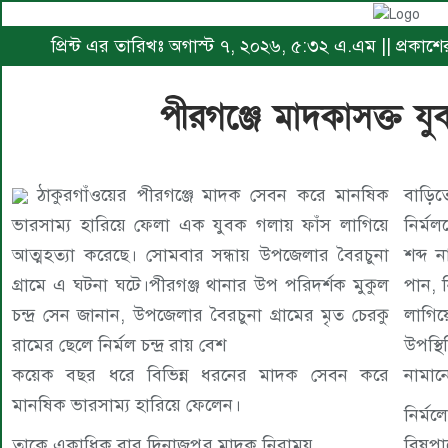
প্রিন্ট এর তারিখঃ অগাস্ট ৭, ২০২৬, ৫:৩২ এ.এম || প্রকা
পীরগঞ্জে মাদকাসক্ত যু
ঠাকুরগাঁওয়ের পীরগঞ্জে মাদক সেবন করে মানষিক
বাড়িত
ভারসাম্য হারিয়ে ফেলা এক যুবক গলায় ফাঁস লাগিয়ে
নির্ম
আত্মহত্যা করেছে। সোমবার সন্ধায় উপজেলার বৈরচুনা
শব্দ 
গ্রামে এ ঘটনা ঘটে।পীরগঞ্জ থানার উপ পরিদর্শক মুকুল
পান, 
চন্দ্র সেন জানান, উপজেলার বৈরচুনা গ্রামের মৃত চেরকু
লাগিয়
রামের ছেলে নির্মল চন্দ্র রায় বেশ
উপস্থ
কয়েক বছর ধরে বিভিন্ন ধরনের মাদক সেবন করে
নামান
মানষিক ভারসাম্য হারিয়ে ফেলেন।
নির্ম
তাকে একাধিক বার দিনাজপুর মাদক নিরাময়
বিষপা