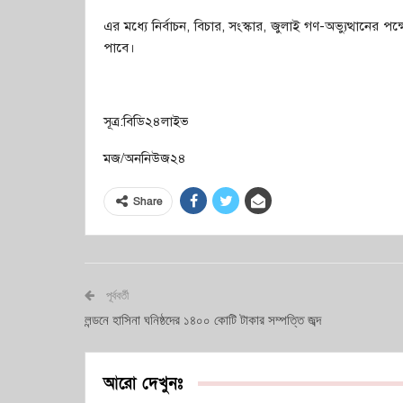
এর মধ্যে নির্বাচন, বিচার, সংস্কার, জুলাই গণ-অভ্যুত্থানের
পাবে।
সূত্র:বিডি২৪লাইভ
মজ/অননিউজ২৪
Share
পূর্ববর্তী
লন্ডনে হাসিনা ঘনিষ্ঠদের ১৪০০ কোটি টাকার সম্পত্তি জব্দ
আরো দেখুনঃ