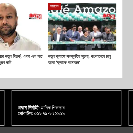
সারাদেশ
ঘিরে নতুন বিতর্ক, এবার এল শত
নতুন ক্যাফে সংস্কৃতির সূচনা, বাংলাদেশে চালু
ূরণ দাবি
হলো ‘ক্যাফে আমাজন’
প্রধান নির্বাহী:
মানিক শিকদার
মোবাইল:
০১৮৭৯-৮১২৯১৯