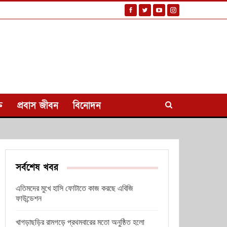
ি
প্রবাস জীবন
বিনোদন
সর্বশেষ খবর
এতিমদের মুখে হাসি ফোটাতে কাজ করছে এবিজি
ফাউন্ডেশন
খাগড়াছড়ির রামগড়ে প্রথমবারের মতো অনুষ্ঠিত হলো