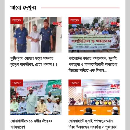
আরো দেখুনঃ
সারাদেশ
সারাদেশ
কুমিল্লায় সোহান হত্যা মামলায়
গণভোটের গণরায় বাস্তবায়ন, জুলাই
বৃদ্ধের যাবজ্জীবন, ছেলে খালাস।।
গণহত্যা ও মানবতাবিরোধী অপরাধের
বিচারের দাবিতে এক বিশাল…
সারাদেশ
সারাদেশ
সোনাগাজীতে ১১ দলীয় ঐক্যের
মোল্লাহাটে জুলাই গণঅভ্যুত্থান
গণসমাবেশ
দিবস উপলক্ষ্যে সংবর্ধনা ও পুরস্কার