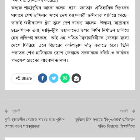
অন্য রাস্ট্রে নিক্ষেপ করেছে।
অধ্যক্ষ শাহাবুদ্দিন আরো বলেন, ছাত্র- জনতার ঐতিহাসিক বিপ্লবের
মাধ্যমে শেখ হাসিনার সাথে দেশ ধ্বংশকারী জঙ্গীরাও পালিয়ে গেছে।
তারাই জঙ্গীবাদের ধুঁয়া তুলে দেশ বরেণ্য আলেম- উলামা, মাদ্রাসার
ছাত্র-শিক্ষক এবং দাড়ি-টুপি ওয়ালাদের ওপর নির্মম নির্যাতন চালিয়ে
হেয় প্রতিপন্ন করেছে। তাই এই পতিত স্বৈরাচারিনীকে যেকোন মূল্যে
দেশে ফিরিয়ে এনে বিচারের কাঠগড়ায় দাঁড় করাতে হবে। তিনি
পলাতক শেখ হাসিনাকে দেশে ফেরাতে সরকারকে বলিষ্ঠ ও কার্যকর
পদক্ষেপ গ্রহণের আহবান জানান।
Share
পূর্ববর্তী
পরবর্তী
কুবি ছাত্রলীগ নেতাকে মারধর করে পুলিশে
কুবিতে তিন দপ্তরে ‘বিশৃঙ্খলার’ অভিযোগ
সোপর্দ করল সমন্বয়করা
গনিত বিভাগের শিক্ষার্থীদের