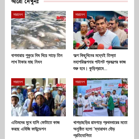
আরো দেখুনঃ
সারাদেশ
সারাদেশ
বাগমারায় পুকুরে বিষ দিয়ে সাড়ে তিন
অল্প কিছুদিনের মধ্যেই তিস্তা
লাখ টাকার মাছ নিধন
মহাপরিকল্পনার পাইলট প্রকল্পের কাজ
শুরু হবে। কুড়িগ্রামে…
সারাদেশ
সারাদেশ
এতিমদের মুখে হাসি ফোটাতে কাজ
খাগড়াছড়ির রামগড়ে প্রথমবারের মতো
করছে এবিজি ফাউন্ডেশন
অনুষ্ঠিত হলো ‘ম্যারাথন দৌড়
প্রতিযোগিতা