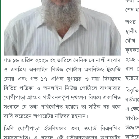
করা 
শেষ হ
অথচ 
স্থান
যৌথ 
কৃষকদ
হচ্ছে
গত ১৬ এপ্রিল ২০২৬ ইং তারিখে দৈনিক সোনালী সংবাদ
ধান 
ও জনপ্রিয় অনলাইন নিউজ পোর্টাল অননিউজ টুয়েন্টি
হয়েছে
ফোর এবং গত ১৭ এপ্রিল যুগান্তর ও নয়া দিগন্তসহ
বিভিন্ন পত্রিকা ও অনলাইন নিউজ পোর্টালে বাগমারার
বিবৃ
যোগীপাড়া গ্রামের গভীরনলকূপ দখলের বিষয়ে শ্রকাশিত
বর্তম
সংবাদে যে তথ্য পরিবেশিত হয়েছে তা সঠিক নয় বলে
এ ক্ষ
দাবি করেছেন অপারেটর নজিবর রহমান।
স্বার্
উদ্দে
তিনি যোগীপাড়া ইউনিয়নের ৩নং ওয়ার্ড বিএনপির
অভিযো
সহসভাপতি। এ প্রসঙ্গে ওই গভীরনলকূপের অপারেটর