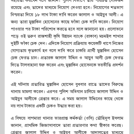
সহায়তা করবেন বলে জানান। পুলিশ বিভাগে তার পরিচিত লোকজন
রয়েছে এবং তাদের মাধ্যমে নিয়োগ দেওয়া হবে। নিয়োগের শতভাগ
নিশ্চয়তা দিয়ে ১৮ লাখ টাকা দাবি করেন জালাল ও আইয়ুব আলী। এ
জন্য তারা মুস্তাকিন হোসেনের কাছে ফাঁকা চেক দাবি করেন। নিয়োগ
পাওয়ার পর টাকা পরিশোধ করতে হবে বলে জানানো হয়। প্রলোভনে
পড়ে ওই তরুণ রাজশাহী কৃষি উন্নয়ন ব্যাংক (রাকাব) মচমইল শাখার
দুইটি ফাঁকা চেক দেন। এদিকে নিয়োগ প্রক্রিয়ায় কয়েকটি ধাপে নিজের
যোগ্যতায় কৃতকার্য হন বলে দাবি করে চাকরি প্রার্থী মুস্তাকিন হোসেন
চেক ফেরত চান। প্রতারক জালাল উদ্দিন ও আয়ুব আলী চেক ফেরত
দিতে টালবাহানা শুরু করেন এবং মুস্তাকিন হোসেনকে ভয়ভীতি প্রদর্শন
করেন।
এই ঘটনায় প্রতারিত মুস্তাকিন হোসেন বুধবার রাতে তাদের বিরুদ্ধে
থানায় মামলা করেন। এরপর পুলিশ অভিযান চালিয়ে জালাল উদ্দিন ও
আইয়ুব আলীকে গ্রেপ্তার করে। এ সময় জালাল উদ্দিনের কাছে থেকে
নয় লাখ টাকার একটি চেকও উদ্ধার করা হয়।
এ বিষয়ে বাগমারা থানার ভারপ্রাপ্ত কর্মকর্তা (ওসি) তৌহিদুল ইসলাম
জানান, প্রাথমিক জিজ্ঞাসাবাদে তারা প্রতারণার কথা স্বীকার করেছ।
গ্রেপ্তার জালাল উদ্দিন ও আইয়ুব আলীকে আদালতের মাধ্যমে