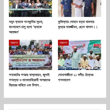
নতুন ক্যাফে সংস্কৃতির সূচনা,
কুমিল্লায় সোহান হত্যা মামলায়
বাংলাদেশে চালু হলো ‘ক্যাফে
বৃদ্ধের যাবজ্জীবন, ছেলে খালাস।।
আমাজন’
সারাদেশ
সারাদেশ
গণভোটের গণরায় বাস্তবায়ন, জুলাই
সোনাগাজীতে ১১ দলীয় ঐক্যের
গণহত্যা ও মানবতাবিরোধী অপরাধের
গণসমাবেশ
বিচারের দাবিতে এক বিশাল…