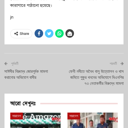
কারাগারে পাঠানো হয়েছে।
jn
Share
পূর্ববর্তী
পরবর্তী
সাঈদীর বিরুদ্ধে জোরপূর্বক মামলা
ফেনী নদীতে অবৈধ বালু উত্তোলন ও খাস
করানোর অভিযোগ বাদীর
জমিতে পুকুর খননের অভিযোগে বিএনপির
৭৩ নেতাকর্মীর বিরুদ্ধে মামলা
আরো দেখুনঃ
সারাদেশ
সারাদেশ