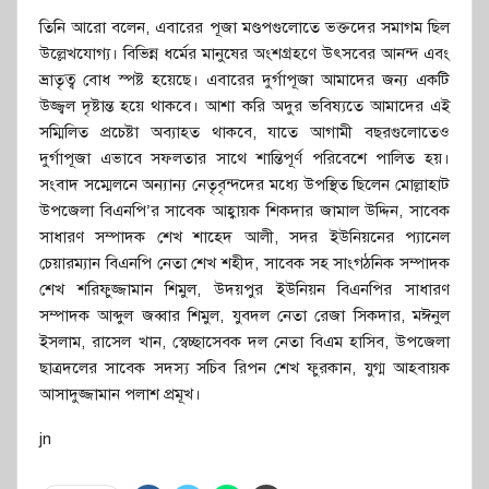
তিনি‌ আরো বলেন, এবারের পূজা মণ্ডপগুলোতে ভক্তদের সমাগম ছিল
উল্লেখযোগ্য। বিভিন্ন ধর্মের মানুষের অংশগ্রহণে উৎসবের আনন্দ এবং
ভ্রাতৃত্ব বোধ স্পষ্ট হয়েছে। এবারের দুর্গাপূজা আমাদের জন্য একটি
উজ্জ্বল দৃষ্টান্ত হয়ে থাকবে। আশা করি অদুর ভবিষ্যতে আমাদের এই
সম্মিলিত প্রচেষ্টা অব্যাহত থাকবে, যাতে আগামী বছরগুলোতেও
দুর্গাপূজা এভাবে সফলতার সাথে শান্তিপূর্ণ পরিবেশে পালিত হয়।
সংবাদ সম্মেলনে অন্যান্য নেতৃবৃন্দদের মধ্যে উপস্থিত ছিলেন মোল্লাহাট
উপজেলা বিএনপি’র সাবেক আহ্বায়ক শিকদার জামাল উদ্দিন, সাবেক
সাধারণ সম্পাদক শেখ শাহেদ আলী, সদর ইউনিয়নের প্যানেল
চেয়ারম্যান বিএনপি নেতা শেখ শহীদ, সাবেক সহ সাংগঠনিক সম্পাদক
শেখ শরিফুজ্জামান শিমুল, উদয়পুর ইউনিয়ন বিএনপির সাধারণ
সম্পাদক আব্দুল জব্বার শিমুল, যুবদল নেতা রেজা সিকদার, মঈনুল
ইসলাম, রাসেল খান, স্বেচ্ছাসেবক দল নেতা বিএম হাসিব, উপজেলা
ছাত্রদলের সাবেক সদস্য সচিব রিপন শেখ ফুরকান, যুগ্ম আহবায়ক
আসাদুজ্জামান পলাশ প্রমূখ।
jn