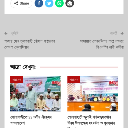
Share
পূর্ববর্তী
পরবর্তী
গাজায় ফের ত্রাণবাহী নৌযান পাঠানোর
জামায়াত মোকাবিলায় মাঠে নামছে
ঘোষণা ফ্লোটিলার
বিএনপির নারী কর্মীরা
আরো দেখুনঃ
সারাদেশ
সারাদেশ
সোনাগাজীতে ১১ দলীয় ঐক্যের
মোল্লাহাটে জুলাই গণঅভ্যুত্থান
গণসমাবেশ
দিবস উপলক্ষ্যে সংবর্ধনা ও পুরস্কার