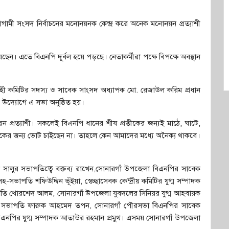
মী সংসদ নির্বাচনের মনোনয়নক কেন্দ্র করে অনেক মনোনয়ন প্রত্যাশী
েন। এতে বিএনপি দূর্বল হয়ে পড়ছে। নেতাকর্মীরা পক্ষে বিপক্ষে অবস্থান
বাহী কমিটির সদস্য ও সাবেক সাংসদ অধ্যাপক মো. রেজাউল করিম প্রধান
 উদ্যোগে এ সভা অনুষ্ঠিত হয়।
প্রত্যাশী। সকলেই বিএনপি ধানের শীষ প্রতীকের জন্যই মাঠে, ঘাটে,
ের জন্য ভোট চাইছেন না। তাহলে কেন আমাদের মধ্যে অনৈক্য থাকবে।
িন সালুর সভাপতিত্বে বক্তব্য রাখেন,সোনারগাঁ উপজেলা বিএনপির সাবেক
পতি শফিউদ্দিন ভূঁইয়া, স্বেচ্ছাসেবক কেন্দ্রীয় কমিটির যুগ্ম সম্পাদক
ি খোরশেদ আলম, সোনারগাঁ উপজেলা যুবদলের সিনিয়র যুগ্ম আহবায়ক
েক সভাপতি ফারুক আহমেদ তপন, সোনারগাঁ পৌরসভা বিএনপির সাবেক
িএনপির যুগ্ম সম্পাদক আতাউর রহমান প্রমুথ। এসময় সোনারগাঁ উপজেলা