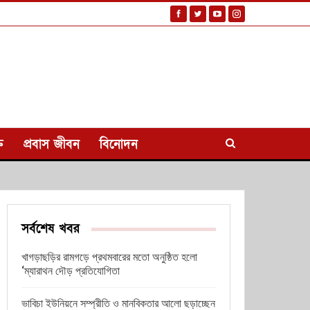
ি
প্রবাস জীবন
বিনোদন
সর্বশেষ খবর
খাগড়াছড়ির রামগড়ে প্রথমবারের মতো অনুষ্ঠিত হলো
‘ম্যারাথন দৌড় প্রতিযোগিতা
ভাবিচা ইউনিয়নে সম্প্রীতি ও মানবিকতার আলো ছড়াচ্ছেন