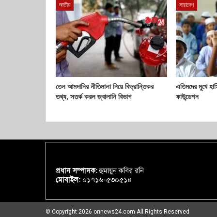
জাতীয়
সারাদেশ
তেল আমদানির নীতিমালা নিয়ে বিভ্রান্তিকর
এতিমদের মুখে হা
তথ্য, সতর্ক করল জ্বালানি বিভাগ
ফাউন্ডেশন
প্রধান সম্পাদক:
হুমায়ুন কবির রনি
মোবাইল:
০১৭১৬-৫৩০৫১৪
© Copyright 2026 onnews24.com All Rights Reserved