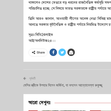
থাকলেও দেশের ভেতরে বড় ধরনের রাজনৈতিক কর্মসূচি সফল ক
পরিচালিত হচ্ছে, সে বিষয়ে ভারত সরকারকে রাষ্ট্রীয় পর্য
তিনি আরও জানান, আওয়ামী লীগের অনেক নেতা বিভিন্ন মামল
আনতে সরকার কূটনৈতিক ও রাষ্ট্রীয় পর্যায়ে নিয়মিত উদ্যোগ চা
সূত্রঃ বিডি24লাইভ
আই/অননিউজ২৪।।
Share
পূর্ববর্তী
মেসির স্ত্রীকে উপহার দিলেন জর্জিনা, যা বললেন আন্তোনেল্লা রুকুজ্জু
আরো দেখুনঃ