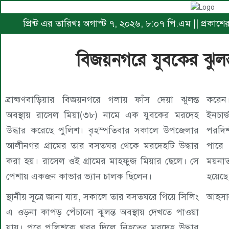
প্রিন্ট এর তারিখঃ অগাস্ট ৭, ২০২৬, ৮:০৭ পি.এম || প্রকাশ
বিজয়নগরে যুবকের ঝুলন্
ব্রাহ্মণবাড়িয়ার বিজয়নগরে গলায় ফাঁস দেয়া ঝুলন্ত
করেন
অবস্থায় রাসেল মিয়া(৩৮) নামে এক যুবকের মরদেহ
ইনচার
উদ্ধার করেছে পুলিশ। বৃহস্পতিবার সকালে উপজেলার
পরদির
আলীনগর গ্রামের তার বসতঘর থেকে মরদেহটি উদ্ধার
পারে
করা হয়। রাসেল ওই গ্রামের মাহফুজ মিয়ার ছেলে। সে
ময়নাত
পেশায় একজন কাভার ভ্যান চালক ছিলেন।
হয়েছে
স্থানীয় সূত্রে জানা যায়, সকালে তার বসতঘরে গিয়ে সিলিং
আহসান
এ ওড়না কাপড় পেঁচানো ঝুলন্ত অবস্থায় দেখতে পাওয়া
যায়। পরে পুলিশকে খবর দিলে নিহতের মরদেহ উদ্ধার