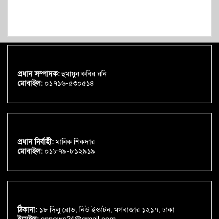
প্রধান সম্পাদক:
হুমায়ুন কবির রনি
মোবাইল:
০১৭১৬-৫৩০৫১৪
প্রধান নির্বাহী:
মানিক শিকদার
মোবাইল:
০১৮৭৯-৮১২৯১৯
ঠিকানা:
১৮ দিলু রোড, নিউ ইস্কাটন, মগবাজার ১২১৭, ঢাকা
ইমেইল:
onnews24@gmail.com