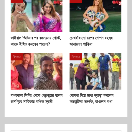
ভাইরাল ভিডিওর পর রহস্যময় পোস্ট,
চোখধাঁধানো রূপের গোপন রহস্য
কাকে ইঙ্গিত করলেন পায়েল?
জানালেন শাকিরা
বিনোদন
বিনোদন
বাথরুমের সিলিং থেকে গ্রেপ্তার হলেন
ঘোষণা দিয়ে মাথা ন্যাড়া করলেন
জনপ্রিয় নায়িকার কথিত স্বামী
আর্জেন্টিনা সমর্থক, রাখলেন কথা