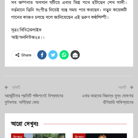
সব জল্পনার অবসান ঘটিয়ে এবার ভিন্ন পথে হাঁটছেন শেখ সাদী।
বর্তমানে তিনি সংগীত নিয়েই ব্যস্ত সময় পার করছেন। নতুন কয়েকটি
গানের কাজও চলছে বলে জানিয়েছেন এই তরুণ কণ্ঠশিল্পী।
সূত্রঃ বিডি24লাইভ
আই/অননিউজ২৪।।
Share
পূর্ববর্তী
পরবর্তী
আর্জেন্টিনার প্রতিটি পজিশনেই বিশ্বমানের
এবার ভারতের বিরুদ্ধে যুদ্ধ ঘোষণার
ফুটবলার: অস্ট্রিয়া কোচ
হুঁশিয়ারি পাকিস্তানের
আরো দেখুনঃ
বিনোদন
বিনোদন