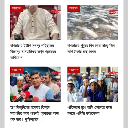
সারাদেশ
সারাদেশ
বাগমারায় ইউপি সদস্য শহিদুলের
বাগমারায় পুকুরে বিষ দিয়ে সাড়ে তিন
বিরুদ্ধে মানহানিকর তথ্য প্রচারের
লাখ টাকার মাছ নিধন
অভিযোগ
সারাদেশ
সারাদেশ
অল্প কিছুদিনের মধ্যেই তিস্তা
এতিমদের মুখে হাসি ফোটাতে কাজ
মহাপরিকল্পনার পাইলট প্রকল্পের কাজ
করছে এবিজি ফাউন্ডেশন
শুরু হবে। কুড়িগ্রামে…