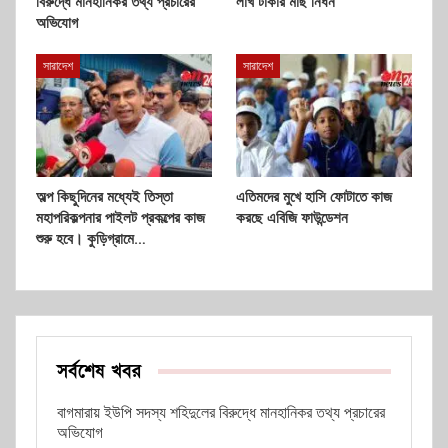
বিরুদ্ধে মানহানিকর তথ্য প্রচারের
লাখ টাকার মাছ নিধন
অভিযোগ
সারাদেশ
সারাদেশ
অল্প কিছুদিনের মধ্যেই তিস্তা
এতিমদের মুখে হাসি ফোটাতে কাজ
মহাপরিকল্পনার পাইলট প্রকল্পের কাজ
করছে এবিজি ফাউন্ডেশন
শুরু হবে। কুড়িগ্রামে…
সর্বশেষ খবর
বাগমারায় ইউপি সদস্য শহিদুলের বিরুদ্ধে মানহানিকর তথ্য প্রচারের
অভিযোগ