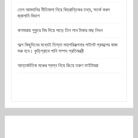
তেল আমদানির নীতিমালা নিয়ে বিভ্রান্তিকর তথ্য, সতর্ক করল
জ্বালানি বিভাগ
বাগমারায় পুকুরে বিষ দিয়ে সাড়ে তিন লাখ টাকার মাছ নিধন
অল্প কিছুদিনের মধ্যেই তিস্তা মহাপরিকল্পনার পাইলট প্রকল্পের কাজ
শুরু হবে। কুড়িগ্রামে পানি সম্পদ প্রতিমন্ত্রী
আন্তর্জাতিক মঞ্চের স্বপ্ন নিয়ে রিংয়ে তরুণ ফাইটাররা