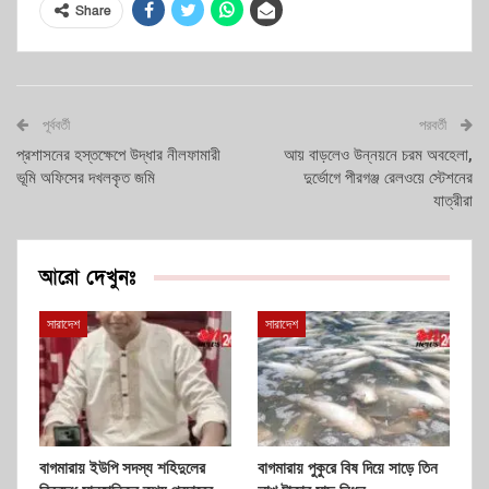
Share
পূর্ববর্তী
পরবর্তী
প্রশাসনের হস্তক্ষেপে উদ্ধার নীলফামারী
আয় বাড়লেও উন্নয়নে চরম অবহেলা,
ভূমি অফিসের দখলকৃত জমি
দুর্ভোগে পীরগঞ্জ রেলওয়ে স্টেশনের
যাত্রীরা
আরো দেখুনঃ
সারাদেশ
সারাদেশ
বাগমারায় ইউপি সদস্য শহিদুলের
বাগমারায় পুকুরে বিষ দিয়ে সাড়ে তিন