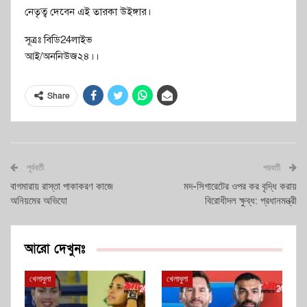
নেতৃত্ব দেবেন এই তারকা উইঙ্গার।
সূত্রঃ বিডি24লাইভ
আই/অননিউজ২৪।।
Share
পূর্ববর্তী
পরবর্তী
বাগমারায় রাস্তা পাকাকরণ কাজে
মদ-সিগারেটের ওপর কর বৃদ্ধি করায়
অনিয়মের অভিযো
বিরোধীদল ক্ষুব্ধ: প্রধানমন্ত্রী
আরো দেখুনঃ
খেলাধুলা
খেলাধুলা