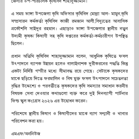
জেলার উপ-পরিচালক কৃষিবিদ শাহাদুজ্জামান।
এ সময় ভাঙ্গা উপজেলা কৃষি অফিসার কৃষিবিদ মোল্লা আল- মামুন,কৃষি
সম্প্রসারন কর্মকর্তা কৃষিবিদ কাজী রমজান আলী,বিদ্যুতের আবাসিক
প্রকৌশলি সাইদুর রহমান। এছাড়াও ভাঙ্গা উপজেলার স্থানীয় নতুন
উদ্যমী কৃষক/ কিষাণী সহ কৃষি দপ্তরের কর্মকর্তা-কর্মচারীগণ উপস্থিত
ছিলেন।
প্রধান অতিথি কৃষিবিদ শাহাদুজ্জামান বলেন, আধুনিক কৃষিতে ফসল
উৎপাদনে ব্যাপক উন্নয়ন হলেও বালাইনাশক দুরীকরনের পদ্ধতি কিন্তু
একটা নির্দিষ্ট গন্ডীর মধ্যে সীমাবদ্ধ রয়ে গেছে। সেটাকে কৃষকদের
মাঝে ছড়িয়ে দিতে ফরমালিন ও বিষ মুক্ত ফসল উৎপাদনে সচেতনতা
বৃদ্ধির উদ্দেশ্যে ও পরবর্তীতে কৃষকদের কৃষি সমস্যার সমাধান করনীয়
বিষয়ক সেবা দেওয়ার কথাগুলো ব্যক্ত করে দুই দিনব্যাপী পার্টনার
ফিল্ড স্কুল কংগ্রেস ২০২৬ এর উদ্বোধন করেন।
পরিশেষে স্থানীয় কিষাণ ও কিষাণীদের মাঝে ব্যাগ সন্মানী ও খাবার
পরিবেশন করা হয়।
এমএফ/অননিউজ