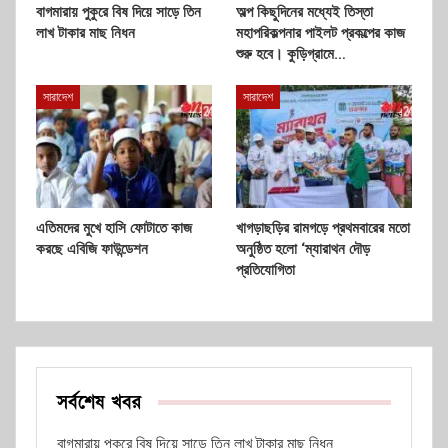
বাগমারায় পুকুরে বিষ দিয়ে সাড়ে তিন
অল্প কিছুদিনের মধ্যেই তিস্তা
লাখ টাকার মাছ নিধন
মহাপরিকল্পনার পাইলট প্রকল্পের কাজ
শুরু হবে। কুড়িগ্রামে…
সারাদেশ
সারাদেশ
এতিমদের মুখে হাসি ফোটাতে কাজ
খাগড়াছড়ির রামগড়ে প্রথমবারের মতো
করছে এবিজি ফাউন্ডেশন
অনুষ্ঠিত হলো ‘ম্যারাথন দৌড়
প্রতিযোগিতা
সর্বশেষ খবর
বাগমারায় পুকুরে বিষ দিয়ে সাড়ে তিন লাখ টাকার মাছ নিধন