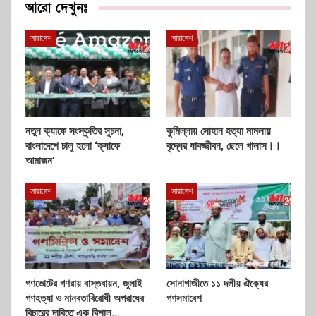
আরো দেখুনঃ
সারাদেশ
সারাদেশ
নতুন ক্যাফে সংস্কৃতির সূচনা,
কুমিল্লায় সোহান হত্যা মামলায়
বাংলাদেশে চালু হলো ‘ক্যাফে
বৃদ্ধের যাবজ্জীবন, ছেলে খালাস।।
আমাজন’
সারাদেশ
সারাদেশ
গণভোটের গণরায় বাস্তবায়ন, জুলাই
সোনাগাজীতে ১১ দলীয় ঐক্যের
গণহত্যা ও মানবতাবিরোধী অপরাধের
গণসমাবেশ
বিচারের দাবিতে এক বিশাল…