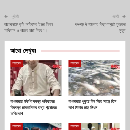
পূর্ববর্তী
পরবর্তী
বাগেরহাটে কৃষি অফিসের ইদুর নিধন
পঞ্চগড় উপজেলায় বিদ্যুৎস্পৃষ্টে যুবকের
অভিযান ও গাছের চারা বিতরণ।
মৃত্যু
আরো দেখুনঃ
সারাদেশ
সারাদেশ
বাগমারায় ইউপি সদস্য শহিদুলের
বাগমারায় পুকুরে বিষ দিয়ে সাড়ে তিন
বিরুদ্ধে মানহানিকর তথ্য প্রচারের
লাখ টাকার মাছ নিধন
অভিযোগ
সারাদেশ
সারাদেশ