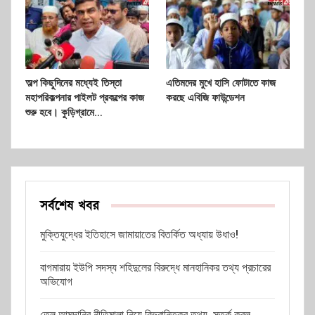
অল্প কিছুদিনের মধ্যেই তিস্তা
এতিমদের মুখে হাসি ফোটাতে কাজ
মহাপরিকল্পনার পাইলট প্রকল্পের কাজ
করছে এবিজি ফাউন্ডেশন
শুরু হবে। কুড়িগ্রামে…
সর্বশেষ খবর
মুক্তিযুদ্ধের ইতিহাসে জামায়াতের বিতর্কিত অধ্যায় উধাও!
বাগমারায় ইউপি সদস্য শহিদুলের বিরুদ্ধে মানহানিকর তথ্য প্রচারের
অভিযোগ
তেল আমদানির নীতিমালা নিয়ে বিভ্রান্তিকর তথ্য, সতর্ক করল