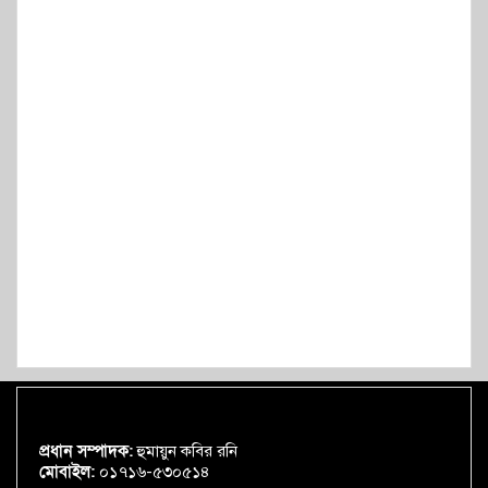
প্রধান সম্পাদক:
হুমায়ুন কবির রনি
মোবাইল:
০১৭১৬-৫৩০৫১৪