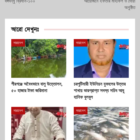
বঙ্গবন্ধু ব্রিধান-১০০
আয়োজনে ইফতার মাহফিল ও দোয়া
অনুষ্ঠিত
আরো দেখুনঃ
সারাদেশ
সারাদেশ
পীরগঞ্জে অবৈধভাবে বালু উত্তোলন,
চরপুটিমারী ইউনিয়ন যুবদলের উত্তর
৫০ হাজার টাকা জরিমানা
শাখায় ভারপ্রাপ্ত সদস্য সচিব আবু
হানিফ বুলবুল
সারাদেশ
সারাদেশ