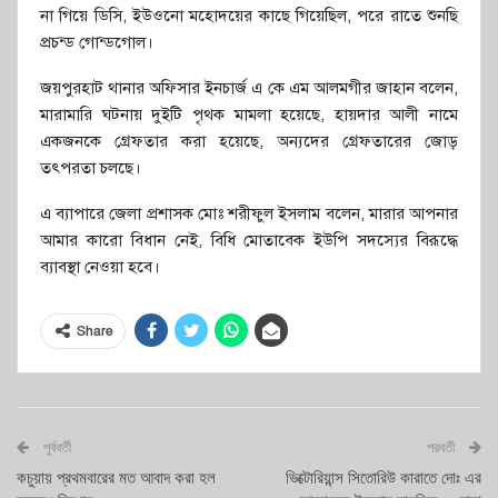
না গিয়ে ডিসি, ইউওনো মহোদয়ের কাছে গিয়েছিল, পরে রাতে শুনছি
প্রচন্ড গোন্ডগোল।
জয়পুরহাট থানার অফিসার ইনচার্জ এ কে এম আলমগীর জাহান বলেন,
মারামারি ঘটনায় দুইটি পৃথক মামলা হয়েছে, হায়দার আলী নামে
একজনকে গ্রেফতার করা হয়েছে, অন্যদের গ্রেফতারের জোড়
তৎপরতা চলছে।
এ ব্যাপারে জেলা প্রশাসক মোঃ শরীফুল ইসলাম বলেন, মারার আপনার
আমার কারো বিধান নেই, বিধি মোতাবেক ইউপি সদস্যের বিরূদ্ধে
ব্যাবস্থা নেওয়া হবে।
Share
পূর্ববর্তী
পরবর্তী
কচুয়ায় প্রথমবারের মত আবাদ করা হল
ভিক্টোরিয়ান্স সিতোরিউ কারাতে দোঃ এর