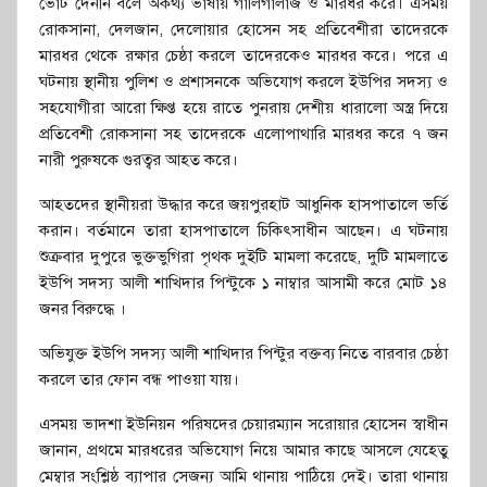
ভোট দেননি বলে অকথ্য ভাষায় গালিগালাজ ও মারধর করে। এসময়
রোকসানা, দেলজান, দেলোয়ার হোসেন সহ প্রতিবেশীরা তাদেরকে
মারধর থেকে রক্ষার চেষ্ঠা করলে তাদেরকেও মারধর করে। পরে এ
ঘটনায় স্থানীয় পুলিশ ও প্রশাসনকে অভিযোগ করলে ইউপির সদস্য ও
সহযোগীরা আরো ক্ষিপ্ত হয়ে রাতে পুনরায় দেশীয় ধারালো অস্ত্র দিয়ে
প্রতিবেশী রোকসানা সহ তাদেরকে এলোপাথারি মারধর করে ৭ জন
নারী পুরুষকে গুরত্বর আহত করে।
আহতদের স্থানীয়রা উদ্ধার করে জয়পুরহাট আধুনিক হাসপাতালে ভর্তি
করান। বর্তমানে তারা হাসপাতালে চিকিৎসাধীন আছেন। এ ঘটনায়
শুক্রবার দুপুরে ভুক্তভুগিরা পৃথক দুইটি মামলা করেছে, দুটি মামলাতে
ইউপি সদস্য আলী শাখিদার পিন্টুকে ১ নাম্বার আসামী করে মোট ১৪
জনর বিরুদ্ধে ।
অভিযুক্ত ইউপি সদস্য আলী শাখিদার পিন্টুর বক্তব্য নিতে বারবার চেষ্ঠা
করলে তার ফোন বন্ধ পাওয়া যায়।
এসময় ভাদশা ইউনিয়ন পরিষদের চেয়ারম্যান সরোয়ার হোসেন স্বাধীন
জানান, প্রথমে মারধরের অভিযোগ নিয়ে আমার কাছে আসলে যেহেতু
মেম্বার সংশ্লিষ্ঠ ব্যাপার সেজন্য আমি থানায় পাঠিয়ে দেই। তারা থানায়