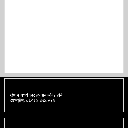
প্রধান সম্পাদক:
হুমায়ুন কবির রনি
মোবাইল:
০১৭১৬-৫৩০৫১৪