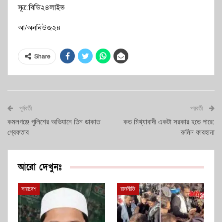
সূত্র:বিডি২৪লাইভ
আ/অননিউজ২৪
Share
পূর্ববর্তী
পরবর্তী
কমলগঞ্জে পুলিশের অভিযানে তিন ডাকাত
কত মিথ্যাবাদী একটা সরকার হতে পারে:
গ্রেফতার
রুমিন ফারহানা
আরো দেখুনঃ
সারাদেশ
রাজনীতি