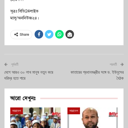
সূত্রঃ বিডি24লাইভ
মাসু/অননিউজ২৪।
Share
পূর্ববর্তী
পরবর্তী
দেশে আরও ৩০ লাখ মানুষ নতুন করে
কাতারের প্রধানমন্ত্রীর সঙ্গে ড. ইউনূসের
দরিদ্র হতে পারে
বৈঠক
আরো দেখুনঃ
সারাদেশ
সারাদেশ