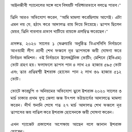
আইনজীবী প্যানেলের সঙ্গে বসে বিষয়টি পরিষ্কারভাবে বলতে পারব।”
তিনি আরও অভিযোগ করেন, “আমি মামলা করেছিলাম আগেই। এটা
এমন নয় যে, হঠাৎ করে আদালত রায় দিয়ে দিয়েছে। তাপস ছিলেন
মেয়র, তিনি বারবার প্রভাব খাটিয়ে রায়কে প্রলম্বিত করেছেন।”
প্রসঙ্গত, ২০২০ সালের ১ ফেব্রুয়ারি অনুষ্ঠিত ডিএসসিসি নির্বাচনে
আওয়ামী লীগ প্রার্থী শেখ ফজলে নূর তাপসকে জয়ী ঘোষণা করে
নির্বাচন কমিশন। ওই নির্বাচনে ইলেকট্রনিক ভোটিং মেশিনে (ইভিএম)
ভোট গ্রহণ হয়। ফলাফলে তাপস পান ৪ লাখ ২৪ হাজার ৫৯৫ ভোট
এবং তার প্রতিদ্বন্দ্বী ইশরাক হোসেন পান ২ লাখ ৩৬ হাজার ৫১২
ভোট।
ভোটে কারচুপি ও অনিয়মের অভিযোগ তুলে ইশরাক ২০২০ সালের ৩
মার্চ ঢাকার প্রথম যুগ্ম জেলা জজ উৎপল ভট্টাচার্যের আদালতে মামলা
করেন। দীর্ঘ শুনানি শেষে গত ২৭ মার্চ আদালত শেখ ফজলে নূর
তাপসের জয় বাতিল করে ইশরাক হোসেনকে জয়ী ঘোষণা করেন।
এখন গ্যাজেট প্রকাশের অপেক্ষায় আছেন বলে জানান ইশরাক
হোসেন।