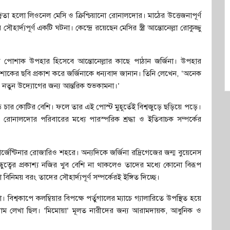
্দ্বিতা হলো লিওনেল মেসি ও ক্রিশ্চিয়ানো রোনালদোর। মাঠের উত্তেজনাপূর্ণ
্যপূর্ণ একটি ঘটনা। কেন্দ্রে রয়েছেন মেসির স্ত্রী আন্তোনেল্লা রোকুজ্জু
a)-এর পোশাক উপহার হিসেবে আন্তোনেল্লার কাছে পাঠান জর্জিনা। উপহার
পোশাকের ছবি প্রকাশ করে জর্জিনাকে ধন্যবাদ জানান। তিনি লেখেন, ‘অনেক
র নতুন উদ্যোগের জন্য আন্তরিক শুভকামনা।’
 চার কোটির বেশি। ফলে তার এই পোস্ট মুহূর্তেই বিশ্বজুড়ে ছড়িয়ে পড়ে।
নালদোর পরিবারের মধ্যে পারস্পরিক শ্রদ্ধা ও ইতিবাচক সম্পর্কের
জেন্টিনার রোজারিও শহরে। অন্যদিকে জর্জিনা রদ্রিগেজের জন্ম বুয়েনেস
ন্ধুত্বের প্রকাশ্য নজির খুব বেশি না থাকলেও তাদের মধ্যে কোনো বিরূপ
নিময় বরং তাদের সৌহার্দ্যপূর্ণ সম্পর্কেরই ইঙ্গিত দিচ্ছে।
। বিশ্বকাপে কলম্বিয়ার বিপক্ষে পর্তুগালের ম্যাচে গ্যালারিতে উপস্থিত হয়ে
র নাম লেখা ছিল। ‘মিমোয়া’ মূলত নারীদের জন্য আরামদায়ক, আধুনিক ও