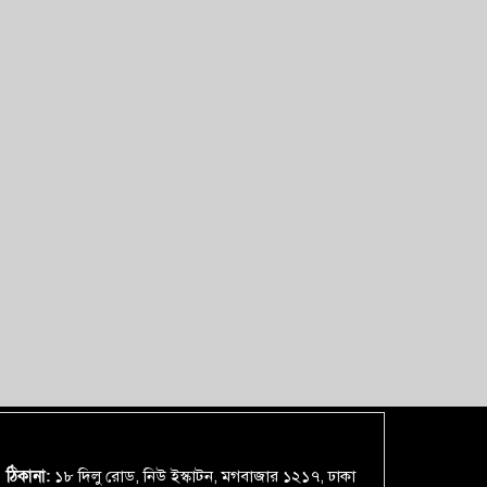
ঠিকানা:
১৮ দিলু রোড, নিউ ইস্কাটন, মগবাজার ১২১৭, ঢাকা