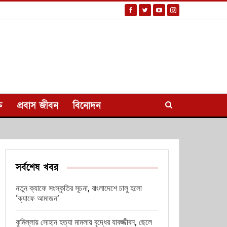
ি
প্রবাস জীবন
বিনোদন
সর্বশেষ খবর
নতুন ক্যাফে সংস্কৃতির সূচনা, বাংলাদেশে চালু হলো
‘ক্যাফে আমাজন’
কুমিল্লায় সোহান হত্যা মামলায় বৃদ্ধের যাবজ্জীবন, ছেলে