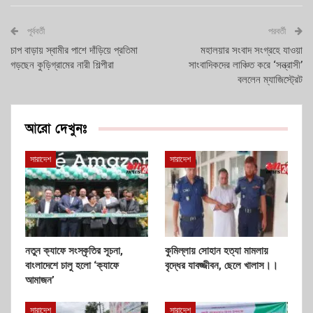
পূর্ববর্তী
পরবর্তী
চাপ বাড়ায় স্বামীর পাশে দাঁড়িয়ে প্রতিমা
মহালয়ার সংবাদ সংগ্রহে যাওয়া
গড়ছেন কুড়িগ্রামের নারী শিল্পীরা
সাংবাদিকদের লাঞ্চিত করে ‘সন্ত্রাসী’
বললেন ম্যাজিস্ট্রেট
আরো দেখুনঃ
সারাদেশ
সারাদেশ
নতুন ক্যাফে সংস্কৃতির সূচনা,
কুমিল্লায় সোহান হত্যা মামলায়
বাংলাদেশে চালু হলো ‘ক্যাফে
বৃদ্ধের যাবজ্জীবন, ছেলে খালাস।।
আমাজন’
সারাদেশ
সারাদেশ