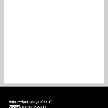
প্রধান সম্পাদক:
হুমায়ুন কবির রনি
মোবাইল:
০১৭১৬-৫৩০৫১৪