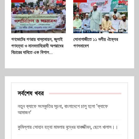
গণভোটের গণরায় বাস্তবায়ন, জুলাই
সোনাগাজীতে ১১ দলীয় ঐক্যের
গণহত্যা ও মানবতাবিরোধী অপরাধের
গণসমাবেশ
বিচারের দাবিতে এক বিশাল…
সর্বশেষ খবর
নতুন ক্যাফে সংস্কৃতির সূচনা, বাংলাদেশে চালু হলো ‘ক্যাফে
আমাজন’
কুমিল্লায় সোহান হত্যা মামলায় বৃদ্ধের যাবজ্জীবন, ছেলে খালাস।।