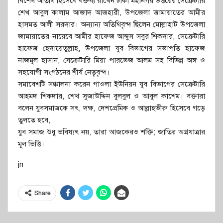
বিশেষ অতিথি হিসেবে বক্তব্য রাখেন ঢাকা মহানগর উত্তরের সেক্রেটারি
শেখ আবুল কালাম আজাদ আজহারী, উপজেলা জামায়াতের আমীর
হাসমত আলী সরদার। অন্যান্য অতিথিবৃন্দ ছিলেন মোল্লাহাট উপজেলা
জামায়াতের নায়েবে আমীর হাফেজ আব্দুস সবুর শিকদার, সেক্রেটারি
হাফেজ হেদায়েতুল্লাহ, উপজেলা যুব বিভাগের সভাপতি হাফেজ
নাজমুল হাসান, সেক্রেটারি মিয়া পারভেজ আলম সহ বিভিন্ন অঙ্গ ও
সহযোগী সংগঠনের শীর্ষ নেতৃবৃন্দ।
সমাবেশটি সঞ্চালনা করেন গাওলা ইউনিয়ন যুব বিভাগের সেক্রেটারি
আহমদ শিকদার, শেখ সুজাউদ্দিন বুলবুল ও আবুল কাশেম। বক্তারা
বলেন যুবসমাজকে সৎ, দক্ষ, দেশপ্রেমিক ও আল্লাহভীরু হিসেবে গড়ে
তুলতে হবে,
যুব সমাজ শুধু ভবিষ্যৎ নয়, তারা আজকেরও শক্তি; জাতির অগ্রযাত্রার
মূল ভিত্তি।
jn
Share