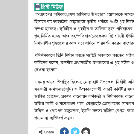
“আশ্রয়ণের অধিকার,শেখ হাসিনার উপহার” স্লোগানকে সামনে রে
হিসাবে বাগেরহাটের মোল্লাহাটে তৃতীয় পর্যায়ে ৭০টি গৃহ নির
সম্পন্ন হয়েছে। ভূমিহীন ও গৃহহীন ক,তালিকা ভূক্ত পরিবারের
গৃহ নির্মিত হচ্ছে।আজ বৃহস্পতিবার(১০ফেব্রুয়ারি) গাংন
নির্মানাধীন গৃহগুলোর কাজ সরেজমিনে পরিদর্শন করেন বাগে
পদির্শনকালে তিনি নির্মান কাজে সংশ্লিষ্ট সকলকে কাজের সঠি
কর্মিদের বলেন, মাননীয় প্রধানমন্ত্রীর উপহারের এ গৃহ সঠিক
দেওয়া হবেনা।
এসময় আরো উপস্থিত ছিলেন, মোল্লাহাট উপজেলা নির্বাহী অফ
সহকারী কমিশনার(ভূমি) ও উপকারভোগী বাছাই কমিটির সদস্য স
জাকির হোসেন, প্রকল্প বাস্তবায়ন কর্মকর্তা ও নির্মানকাজ বা
উজির আলী ও মনোরঞ্জন পাল, মোল্লাহাট প্রেসক্লাবের সাধ
উদ্দিন ও গোপেন মজুমদার, ইউপি সদস্য মর্জিনা বেগম, কামরুজ্
গন্যমান্য ব্যক্তিবর্গ প্রমুখ।
Share