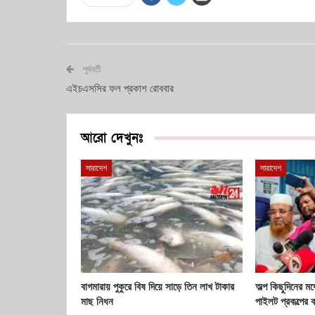
পূর্ববর্তী
এইচএসসির ফল প্রকাশ রোববার
আরো দেখুনঃ
সারাদেশ
সারাদেশ
বাগমারায় পুকুরে বিষ দিয়ে সাড়ে তিন লাখ টাকার
অল্প কিছুদিনের মধ
মাছ নিধন
পাইলট প্রকল্পের 