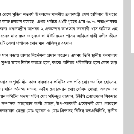
খে মুজিব শতবর্ষ উপলক্ষ্যে মাননীয় প্রধানমন্ত্রী শেখ হাসিনার উপহার
্মান কাজ চলমান রয়েছে। প্রথম পর্যায়ে ৪১টি গৃহের প্রায় ৬০% শতাংশ কাজ
 জন্য প্রধানমন্ত্রীর আশ্রয়ন-২ প্রকল্পের আওতায় সরকারী খাস জমিতে এই
ী ইউনিয়নের মাতারচর ও চুনখোলা ইউনিয়নের শাসন আঠারোবাকী নদীর তীরে
রহাট জেলা প্রশাসক মোহাম্মদ আজিজুর রহমান।
ক মান বজায় রাখার নির্দেশনা প্রদান করেন। এসময় তিনি স্থানীয় গনমাধ্যম
 ও সুন্দর ভাবে নির্মান করতে হবে, কাজে অনিয়ম পরিলক্ষিত হলে কোন ছাড়
িসার ও গৃহনির্মান কাজ বাস্তবায়ন কমিটির সভাপতি মোঃ ওয়াহিদ হোসেন,
চিব অনিন্দ্য মন্ডল, ভাইস চেয়ারম্যান মোঃ সেলিম মোল্লা, অধ্যক্ষ এল
স্তবায়ন কমিটির সদস্য সচিব মোঃ মফিজুর রহমান, ইউপি চেয়ারম্যান শিকদার
ারণ সম্পাদক মোহাম্মাদ আলী মোহন, উপ-সহকারী প্রকৌশলী মোঃ বোরহান
জামান মোল্লা মোঃ জুয়েল ও মোঃ প্রিন্সসহ বিভিন্ন জনপ্রতিনিধি, স্থানীয়