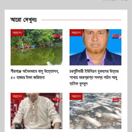
আরো দেখুনঃ
সারাদেশ
সারাদেশ
পীরগঞ্জে অবৈধভাবে বালু উত্তোলন,
চরপুটিমারী ইউনিয়ন যুবদলের উত্তর
৫০ হাজার টাকা জরিমানা
শাখায় ভারপ্রাপ্ত সদস্য সচিব আবু
হানিফ বুলবুল
সারাদেশ
সারাদেশ