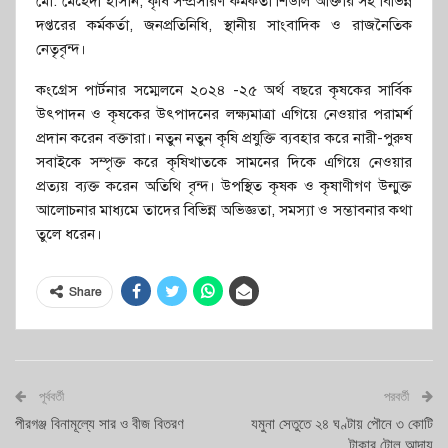
মো: মেহেদী হাসান, কৃষি সম্প্রসারণ কর্মকর্তা শিউলি আক্তার সহ বিভিন্ন
দপ্তরের কর্মকর্তা, জনপ্রতিনিধি, স্থানীয় সাংবাদিক ও রাজনৈতিক
নেতৃবৃন্দ।
কংগ্রেস পার্টনার সম্মেলনে ২০২৪ -২৫ অর্থ বছরে কৃষকের সার্বিক
উৎপাদন ও কৃষকের উৎপাদনের লক্ষ্যমাত্রা এগিয়ে নেওয়ার পরামর্শ
প্রদান করেন বক্তারা। নতুন নতুন কৃষি প্রযুক্তি ব্যবহার করে নারী-পুরুষ
সবাইকে সম্পৃক্ত করে কৃষিখাতকে সামনের দিকে এগিয়ে নেওয়ার
প্রত্যয় ব্যক্ত করেন অতিথি বৃন্দ। উপস্থিত কৃষক ও কৃষাণীগণ উন্মুক্ত
আলোচনার মাধ্যমে তাদের বিভিন্ন অভিজ্ঞতা, সমস্যা ও সম্ভাবনার কথা
তুলে ধরেন।
Share
পূর্ববর্তী
পরবর্তী
পীরগঞ্জ বিনামূল্যে সার ও বীজ বিতরণ
যমুনা সেতুতে ২৪ ঘণ্টায় পৌনে ৩ কোটি
টাকার টোল আদায়