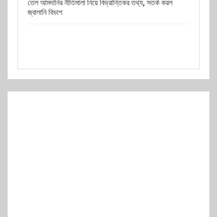
তেল আমদানির নীতিমালা নিয়ে বিভ্রান্তিকর তথ্য, সতর্ক করল
জ্বালানি বিভাগ