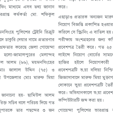
িফিং মাধ্যমে এসব তথ্য জানান
করে।
প্রাপ্ত কর্মকর্তা মো. শফিকুল
এছাড়াও প্রতারক অন্যজন মার
নিয়োগ বিজ্ঞপ্তি প্রকাশিত হও
িংহে পুলিশের ট্রেইনি রিক্রুট
করিলে সে স্ক্রিনিং এ বাতিল হয়। স
ে চাকুরি দেয়ার নামে প্রতারণার
পরীক্ষায় অংশগ্রহনের জন্য কম্
রেফতার করেছে জেলা গোয়েন্দা
প্রবেশপত্র তৈরী করে। গত ২৫
 হলো-জামালপুরের মেলান্দহ
লাইন্সে নিয়োগ বোর্ডের সামনে
উল আলম (৬৬), ময়মনসিংহের
হাজির হইলে নিয়োগকারী 
োঃ জালাল উদ্দিন (৭৫) ও
প্রবেশপত্রটি ভ‚য়া বলিয়া নিশ
াছা উপজেলার মোঃ মারুফ মিয়া
জিজ্ঞাসাবাদে মারুফ মিয়া মুক্ত
দোকানে ভুয়া প্রবেশপত্রটি তৈ
করে। অভিযানকালে ভ‚য়া প্রবেশপ
রো জানানো হয়- ছামিউল আলম
কম্পিউটারটি জব্দ করা হয়।
িক্ত সচিব বলে পরিচয় দিয়ে গত
সুপারকে তার পছন্দের ৩ জন
গোয়েন্দা পুলিশের ভারপ্রাপ্ত