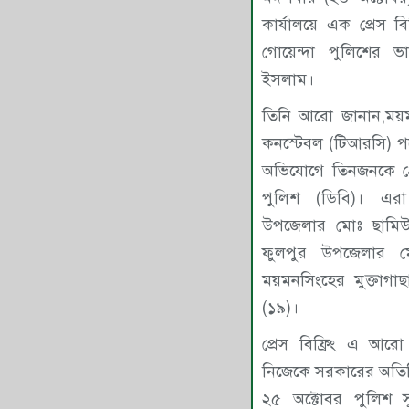
কার্যালয়ে এক প্রেস ব
গোয়েন্দা পুলিশের ভার
ইসলাম।
তিনি আরো জানান,ময়মনস
কনস্টেবল (টিআরসি) পদ
অভিযোগে তিনজনকে গ্
পুলিশ (ডিবি)। এরা
উপজেলার মোঃ ছামি
ফুলপুর উপজেলার ম
ময়মনসিংহের মুক্তাগ
(১৯)।
প্রেস বিফ্রিং এ আ
নিজেকে সরকারের অতির
২৫ অক্টোবর পুলিশ 