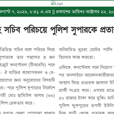
ঃ অগাস্ট ৭, ২০২৬, ৮:৪১ এ.এম || প্রকাশের তারিখঃ অক্টোবর ২৬,
 সচিব পরিচয়ে পুলিশ সুপারকে প্র
িরিক্ত সচিব বলে পরিচয় দিয়ে
অনিয়মিত খুচরা মোটর পার্টস
সুপারকে তার পছন্দের ৩ জন
হিসেবে কাজ করতো।
ি রিক্রুট কনস্টেবল (টিআরসি) পদে
এদিকে, কনস্টেবল পদে নিয়োগ বি
ে। ঐ ব্যক্তির কথোপকধন ও বে-
পর অনলাইনে আবেদনকারীদেরকে
য়োগের জন্য অনুরোধের বিষয়টি
আশ্বাস দিয়ে প্রতারক জালাল উদ
হয়। পরে পুলিশ সুপারের নির্দেশে
প্রার্থী সংগ্রহ করে। এসময় প্রত্
নকারী মোঃ ছামিউল আলম (৬৬)
৫০ হাজার টাকা করে বুকিং মান
ুলিশ গ্রেফতার করে।
পুলিশ ফুলপুরের রূপসী ইউনিয়
) দুপুরে জেলা গোয়েন্দা শাখার
নিজ বাড়ী থেকে প্রতারক জাল