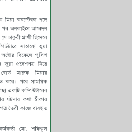
ুফ মিয়া কনস্টেবল পদে
য়ার পর অনলাইনে আবেদন
ে চাকুরী প্রার্থী হিসেবে
পিউটারে সাহায্যে ভুয়া
 অক্টোর বিকেলে পুলিশ
 ভুয়া প্রবেশপত্র নিয়ে
বোর্ড মারুফ মিয়ায়
্চিত করে। পরে সাময়িক
াগাছা একটি কম্পিউটারের
রীর ঘটনার কথা স্বীকার
ত্র তৈরী কাজে ব্যবহৃত
 কর্মকর্তা মো. শফিকুল