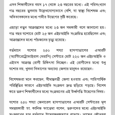
এসব শিক্ষার্থীদের বয়স ১৭ থেকে ২৩ বছরের মধ্যে। এই পরিসংখ্যান
গত বছরের তুলনায় উল্লেখযোগ্যভাবে বেশি, যা স্বাস্থ্য বিশেষজ্ঞ এবং
অভিভাবকদের মধ্যে গভীর উদ্বেগের সৃষ্টি করেছে।
এছাড়া নতুন আক্রান্তদের মধ্যে ২৩ জন সমকামী বলে জানানো হয়।
গত বছর যশোরে মোট ২৫ জন এইচআইভি সংক্রমিত হয়েছিলেন এবং
আক্রান্তদের মধ্যে পাঁচজনের মৃত্যু হয়েছে।
বর্তমানে যশোর ২৫০ শয্যা হাসপাতালের এআরটি
(অ্যান্টিরেট্রোভাইরাল থেরাপি) সেন্টারে মোট ২২০ জন এইচআইভি ও
এইডস আক্রান্ত রোগী চিকিৎসা নিচ্ছেন। এই রোগীদের মধ্যে শুধু
যশোর নয়, খুলনা বিভাগের অন্যান্য জেলার মানুষও রয়েছেন।
বিশেষজ্ঞরা মনে করছেন, সীমান্তবর্তী জেলা হওয়ায় এবং পারিপার্শ্বিক
পরিস্থিতির কারণে এইচআইভি সংক্রমণ দ্রুত ছড়িয়ে পড়ছে। বিশেষ
করে তরুণ শিক্ষার্থীদের মধ্যে সংক্রমণের এই ঊর্ধ্বগতি উদ্বেগের বিষয়।
যশোর ২৫০ শয্যা জেনারেল হাসপাতালের এআরটি সেন্টারের মূল
সমন্বয়কারী ডা. কানিজ ফাতেমা বলেন, তরুণদের মধ্যে এইচআইভি
সংক্রমণের হার বর্তমানে উদ্বেগজনকভাবে বাড়ছে। তাদের কৌতূহল