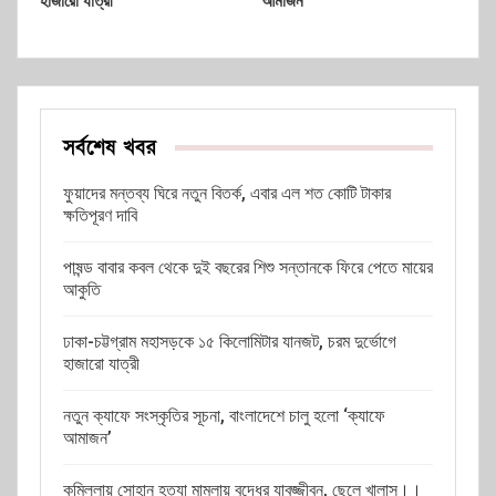
হাজারো যাত্রী
আমাজন’
সর্বশেষ খবর
ফুয়াদের মন্তব্য ঘিরে নতুন বিতর্ক, এবার এল শত কোটি টাকার
ক্ষতিপূরণ দাবি
পাষন্ড বাবার কবল থেকে দুই বছরের শিশু সন্তানকে ফিরে পেতে মায়ের
আকুতি
ঢাকা-চট্টগ্রাম মহাসড়কে ১৫ কিলোমিটার যানজট, চরম দুর্ভোগে
হাজারো যাত্রী
নতুন ক্যাফে সংস্কৃতির সূচনা, বাংলাদেশে চালু হলো ‘ক্যাফে
আমাজন’
কুমিল্লায় সোহান হত্যা মামলায় বৃদ্ধের যাবজ্জীবন, ছেলে খালাস।।