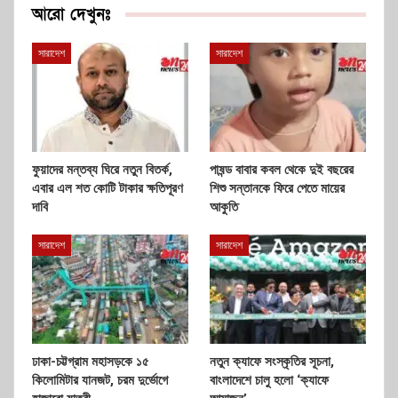
আরো দেখুনঃ
সারাদেশ
সারাদেশ
ফুয়াদের মন্তব্য ঘিরে নতুন বিতর্ক,
পাষন্ড বাবার কবল থেকে দুই বছরের
এবার এল শত কোটি টাকার ক্ষতিপূরণ
শিশু সন্তানকে ফিরে পেতে মায়ের
দাবি
আকুতি
সারাদেশ
সারাদেশ
ঢাকা-চট্টগ্রাম মহাসড়কে ১৫
নতুন ক্যাফে সংস্কৃতির সূচনা,
কিলোমিটার যানজট, চরম দুর্ভোগে
বাংলাদেশে চালু হলো ‘ক্যাফে