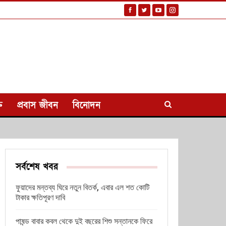
ি
প্রবাস জীবন
বিনোদন
সর্বশেষ খবর
ফুয়াদের মন্তব্য ঘিরে নতুন বিতর্ক, এবার এল শত কোটি
টাকার ক্ষতিপূরণ দাবি
পাষন্ড বাবার কবল থেকে দুই বছরের শিশু সন্তানকে ফিরে