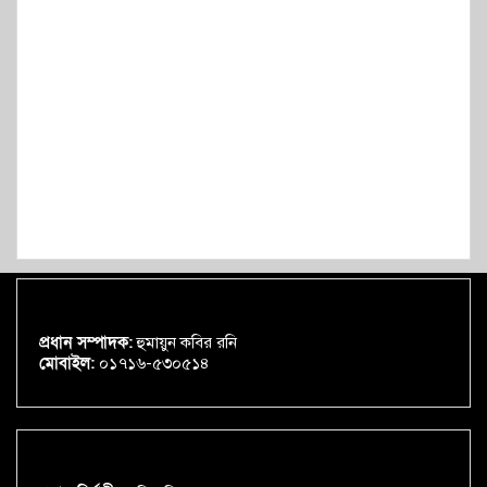
প্রধান সম্পাদক:
হুমায়ুন কবির রনি
মোবাইল:
০১৭১৬-৫৩০৫১৪