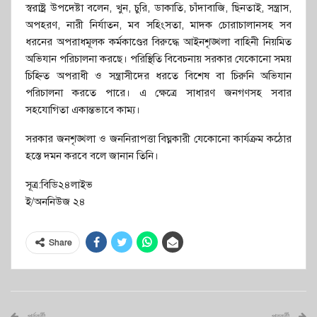
স্বরাষ্ট্র উপদেষ্টা বলেন, খুন, চুরি, ডাকাতি, চাঁদাবাজি, ছিনতাই, সন্ত্রাস,
অপহরণ, নারী নির্যাতন, মব সহিংসতা, মাদক চোরাচালানসহ সব
ধরনের অপরাধমূলক কর্মকাণ্ডের বিরুদ্ধে আইনশৃঙ্খলা বাহিনী নিয়মিত
অভিযান পরিচালনা করছে। পরিস্থিতি বিবেচনায় সরকার যেকোনো সময়
চিহ্নিত অপরাধী ও সন্ত্রাসীদের ধরতে বিশেষ বা চিরুনি অভিযান
পরিচালনা করতে পারে। এ ক্ষেত্রে সাধারণ জনগণসহ সবার
সহযোগিতা একান্তভাবে কাম্য।
সরকার জনশৃঙ্খলা ও জননিরাপত্তা বিঘ্নকারী যেকোনো কার্যক্রম কঠোর
হস্তে দমন করবে বলে জানান তিনি।
সূত্র:বিডি২৪লাইভ
ই/অননিউজ ২৪
Share
পূর্ববর্তী
পরবর্তী