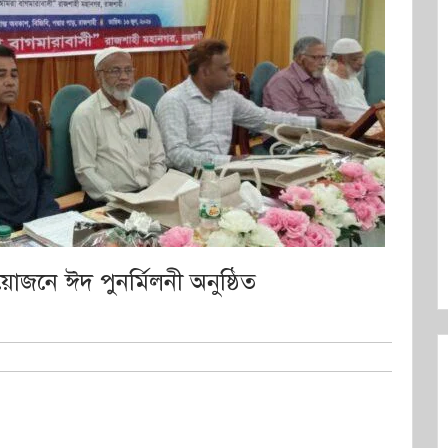
জনে ঈদ পুনর্মিলনী অনুষ্ঠিত