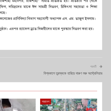
াজশাহী মহানগর, রাজশাহী” সমিতি প্রতিষ্ঠিত হয়। প্রতিষ্ঠার পর থেকে
িল, দরিদ্রদের মাঝে ঈদ সামগ্রী বিতরণ, চিকিৎসা সহায়তা ও শিক্ষা
আসছে।
ী কলেজের প্রাণিবিদ্যা বিভাগ সহযোগী অধ্যাপক এস. এম. তাজুল ইসলাম।
অনুষ্ঠান। এরপর র‍্যাফেল ড্রতে বিজয়ীদের মাঝে পুরস্কার বিতরণ করা হয়।
পরবর্তী
বিশ্বকাপে তুরস্ককে হারিয়ে দারুণ শুরু অস্ট্রেলিয়ার
সারাদেশ