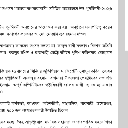
 সংগঠন “আমরা বাগমারাবাসী’ সমিতির আয়োজনে ঈদ পুনর্মিলনী-২০২৬
দ পুনর্মিলনী অনুষ্ঠানের আয়োজন করা হয়। অনুষ্ঠানে সভাপতিত্ব করেন
ুষদ বিভাগের প্রফেসর ড. মো. মোস্তাফিজুর রহমান মন্ডল।
৪ (বাগমারা) আসনের সংসদ সদস্য ডা. আব্দুল বারী সরদার। বিশেষ অতিথি
.ন.ম. বজলুর রশিদ ও রাজশাহী মেট্রোপলিটন পুলিশ কমিশনার মোহাম্মদ
়ক মন্ত্রণালয়ের সিনিয়র জুডিশিয়াল ম্যাজিস্ট্রেট হুমায়ুন কবির, জেএন
লারির স্বত্বাধিকারী এফাজুর রহমান, বাগমারা উপজেলা প্রেসক্লাবের সভাপতি
ইসলাম, অপূর্ব কম্পিউটারের স্বত্বাধিকারী জাফর আলী, ব্যাংক ম্যানেজার
ুখ।
কারি কর্মকর্তা, ব্যাংকার, আইনজীবী, সাংবাদিক, ব্যবসায়ী, উদ্যোক্তা,
প্রায় ৭০০ জন অংশগ্রহণকারী উপস্থিত ছিলেন।
র মধ্যে ঐক্য, ভ্রাতৃত্ববোধ, মানবিক সহায়তা ও পারস্পরিক সহযোগিতা