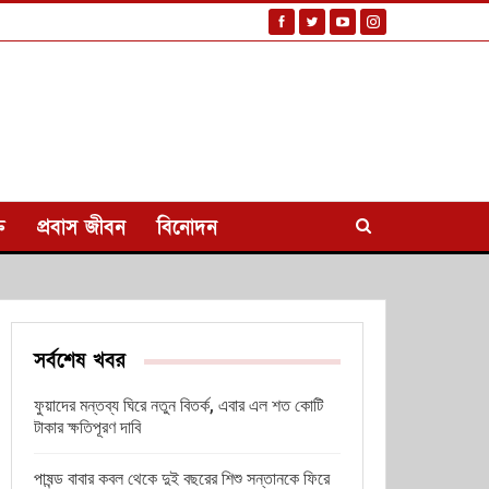
ি
প্রবাস জীবন
বিনোদন
সর্বশেষ খবর
ফুয়াদের মন্তব্য ঘিরে নতুন বিতর্ক, এবার এল শত কোটি
টাকার ক্ষতিপূরণ দাবি
পাষন্ড বাবার কবল থেকে দুই বছরের শিশু সন্তানকে ফিরে